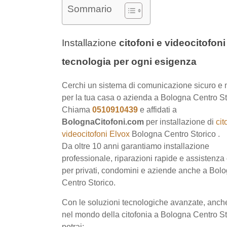
Sommario
Installazione
citofoni e videocito
sicurezza e tecnologia per ogni es
Cerchi un sistema di comunicazione sicuro e
per la tua casa o azienda a Bologna Centro St
Chiama
0510910439
e affidati a
BolognaCitof
per installazione di
citofoni e videocitofoni Elv
Bologna Centro Storico .
Da oltre 10 anni garantiamo installazione profe
riparazioni rapide e assistenza continua per priv
condomini e aziende anche a Bologna Centro 
Con le soluzioni tecnologiche avanzate, anche
nel mondo della citofonia a Bologna Centro St
potrai: