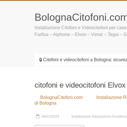
Vai
al
BolognaCitofoni.co
contenuto
Installazione Citofoni e Videocitofoni per case
– Aiphone – Elvox – Vimar – Tegui – Golmar –
🔒 Citofoni e videocitofoni a Bologna: sicure
citofoni e videocitofoni E
BolognaCitofoni.com
Installazione
provincia di Bologna
08/12/2024
Installazione Riparazione Assistenz