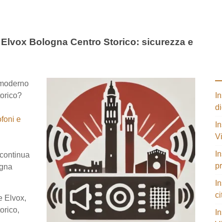
foni Elvox Bologna Centro Storico:
igenza
 moderno
p
orico?
oni.com
In
ox
di
In
ssionale,
V
ati,
Storico.
In
p
 Elvox,
orico,
I
ci