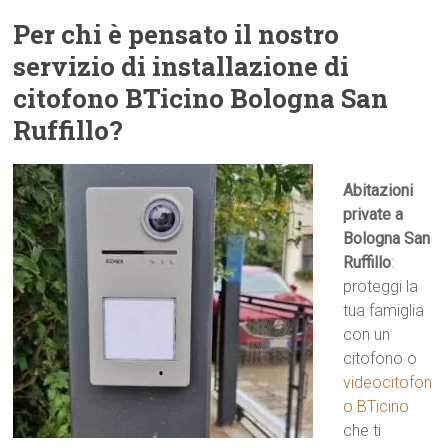
Per chi è pensato il nostro
servizio di installazione di
citofono BTicino Bologna San
Ruffillo?
Abitazioni
private a
Bologna San
Ruffillo
:
proteggi la
tua famiglia
con un
citofono o
videocitofon
o BTicino
che ti