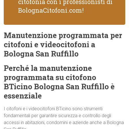
citofonia con i professionisti di
BolognaCitofoni.com!
Manutenzione programmata per
citofoni e videocitofoni a
Bologna San Ruffillo
Perché la manutenzione
programmata su citofono
BTicino Bologna San Ruffillo è
essenziale
I citofoni e i videocitofoni BTicino sono strumenti
fondamentali per garantire sicurezza e controllo degli
accessi in abitazioni, condomini e aziende anche a Bologna