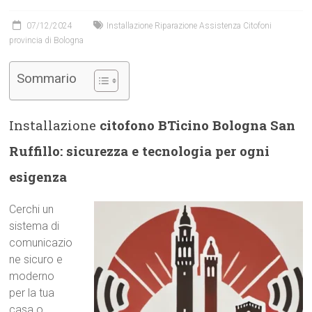
07/12/2024
Installazione Riparazione Assistenza Citofoni
provincia di Bologna
Sommario
Installazione
citofono BTicino Bologna San
Ruffillo: sicurezza e tecnologia per ogni
esigenza
Cerchi un
sistema di
comunicazio
ne sicuro e
moderno
per la tua
casa o