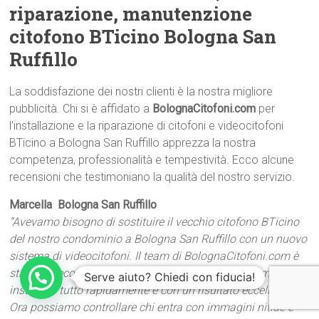
riparazione, manutenzione
citofono BTicino Bologna San
Ruffillo
La soddisfazione dei nostri clienti è la nostra migliore
pubblicità. Chi si è affidato a
BolognaCitofoni.com
per
l’installazione e la riparazione di citofoni e videocitofoni
BTicino a Bologna San Ruffillo apprezza la nostra
competenza, professionalità e tempestività. Ecco alcune
recensioni che testimoniano la qualità del nostro servizio.
Marcella  Bologna San Ruffillo
“Avevamo bisogno di sostituire il vecchio citofono BTicino
del nostro condominio a Bologna San Ruffillo con un nuovo
sistema di videocitofoni. Il team di BolognaCitofoni.com è
stato impeccabile: hanno consigliato la soluzione migliore,
Serve aiuto? Chiedi con fiducia!
installato tutto rapidamente e con un risultato eccellente.
Ora possiamo controllare chi entra con immagini nitide e