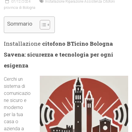
07/12/2024
Installazione Riparazione Assistenza Citofoni
provincia di Bologna
Sommario
Installazione
citofono BTicino Bologna
Savena: sicurezza e tecnologia per ogni
esigenza
Cerchi un
sistema di
comunicazio
ne sicuro e
moderno
per la tua
casa o
azienda a