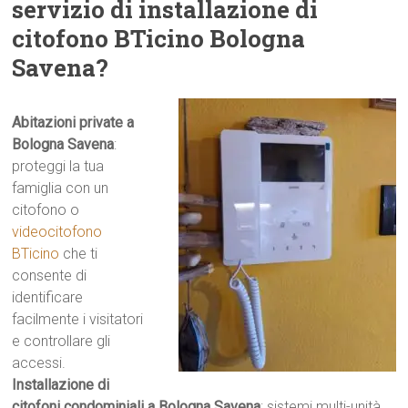
servizio di installazione di
citofono BTicino Bologna
Savena?
Abitazioni private a
Bologna Savena
:
proteggi la tua
famiglia con un
citofono o
videocitofono
BTicino
che ti
consente di
identificare
facilmente i visitatori
e controllare gli
accessi.
Installazione di
citofoni condominiali a Bologna Savena
: sistemi multi-unità