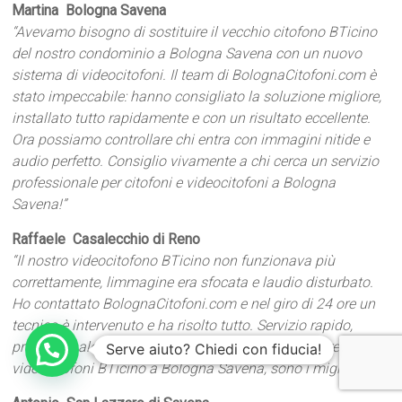
Martina  Bologna Savena
“Avevamo bisogno di sostituire il vecchio citofono BTicino
del nostro condominio a Bologna Savena con un nuovo
sistema di videocitofoni. Il team di BolognaCitofoni.com è
stato impeccabile: hanno consigliato la soluzione migliore,
installato tutto rapidamente e con un risultato eccellente.
Ora possiamo controllare chi entra con immagini nitide e
audio perfetto. Consiglio vivamente a chi cerca un servizio
professionale per citofoni e videocitofoni a Bologna
Savena!”
Raffaele  Casalecchio di Reno
“Il nostro videocitofono BTicino non funzionava più
correttamente, limmagine era sfocata e laudio disturbato.
Ho contattato BolognaCitofoni.com e nel giro di 24 ore un
tecnico è intervenuto e ha risolto tutto. Servizio rapido,
professionale e cortese. Se avete bisogno di riparare
Serve aiuto? Chiedi con fiducia!
videocitofoni BTicino a Bologna Savena, sono i migliori!”