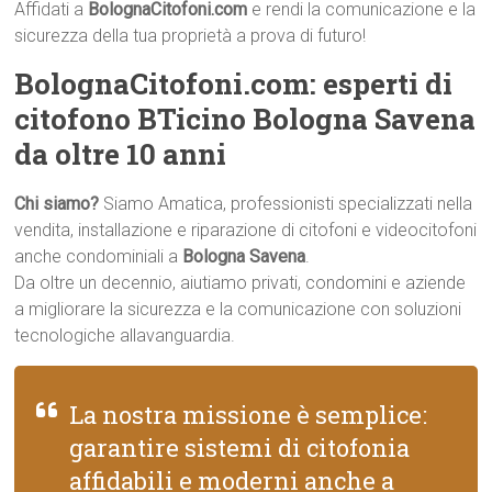
Affidati a
BolognaCitofoni.com
e rendi la comunicazione e la
sicurezza della tua proprietà a prova di futuro!
BolognaCitofoni.com: esperti di
citofono BTicino Bologna Savena
da oltre 10 anni
Chi siamo?
Siamo Amatica, professionisti specializzati nella
vendita, installazione e riparazione di citofoni e videocitofoni
anche condominiali a
Bologna Savena
.
Da oltre un decennio, aiutiamo privati, condomini e aziende
a migliorare la sicurezza e la comunicazione con soluzioni
tecnologiche allavanguardia.
La nostra missione è semplice:
garantire sistemi di citofonia
affidabili e moderni anche a