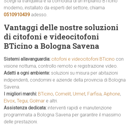
Scegli la tranquillità e la comodità di un impianto BTicino
moderno, installato da esperti del settore, chiama
0510910439
adesso.
Vantaggi delle nostre soluzioni
di citofoni e videocitofoni
BTicino a Bologna Savena
Sistemi allavanguardia:
citofoni e videocitofoni BTicino
con
visione notturna, controllo remoto e registrazione video.
Adatti a ogni ambiente:
soluzioni su misura per abitazioni
indipendenti, condomini e aziende della provincia di Bologna
Savena.
I migliori marchi:
BTicino
,
Comelit
,
Urmet
,
Farfisa
,
Aiphone
,
Elvox
,
Tegui
,
Golmar
e altri.
Assistenza dedicata:
interventi rapidi e manutenzione
programmata a Bologna Savena per garantire il massimo
delle prestazioni.