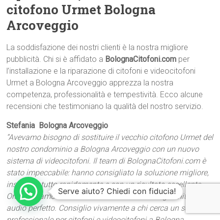
citofono Urmet Bologna
Arcoveggio
La soddisfazione dei nostri clienti è la nostra migliore
pubblicità. Chi si è affidato a
BolognaCitofoni.com
per
l’installazione e la riparazione di citofoni e videocitofoni
Urmet a Bologna Arcoveggio apprezza la nostra
competenza, professionalità e tempestività. Ecco alcune
recensioni che testimoniano la qualità del nostro servizio.
Stefania  Bologna Arcoveggio
“Avevamo bisogno di sostituire il vecchio citofono Urmet del
nostro condominio a Bologna Arcoveggio con un nuovo
sistema di videocitofoni. Il team di BolognaCitofoni.com è
stato impeccabile: hanno consigliato la soluzione migliore,
installato tutto rapidamente e con un risultato eccellente.
Serve aiuto? Chiedi con fiducia!
Ora possiamo controllare chi entra con immagini nitide e
audio perfetto. Consiglio vivamente a chi cerca un servizio
professionale per citofoni e videocitofoni a Bologna