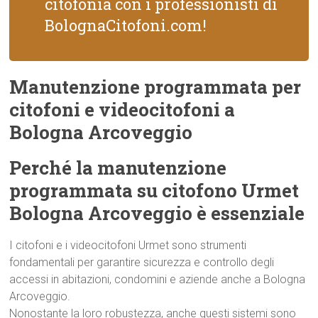
citofonia con i professionisti di
BolognaCitofoni.com!
Manutenzione programmata per
citofoni e videocitofoni a
Bologna Arcoveggio
Perché la manutenzione
programmata su citofono Urmet
Bologna Arcoveggio è essenziale
I citofoni e i videocitofoni Urmet sono strumenti
fondamentali per garantire sicurezza e controllo degli
accessi in abitazioni, condomini e aziende anche a Bologna
Arcoveggio.
Nonostante la loro robustezza, anche questi sistemi sono