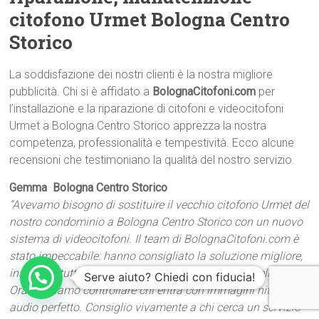
citofono Urmet Bologna Centro
Storico
La soddisfazione dei nostri clienti è la nostra migliore
pubblicità. Chi si è affidato a
BolognaCitofoni.com
per
l’installazione e la riparazione di citofoni e videocitofoni
Urmet a Bologna Centro Storico apprezza la nostra
competenza, professionalità e tempestività. Ecco alcune
recensioni che testimoniano la qualità del nostro servizio.
Gemma  Bologna Centro Storico
“Avevamo bisogno di sostituire il vecchio citofono Urmet del
nostro condominio a Bologna Centro Storico con un nuovo
sistema di videocitofoni. Il team di BolognaCitofoni.com è
stato impeccabile: hanno consigliato la soluzione migliore,
installato tutto rapidamente e con un risultato eccellente.
Serve aiuto? Chiedi con fiducia!
Ora possiamo controllare chi entra con immagini nitide e
audio perfetto. Consiglio vivamente a chi cerca un servizio