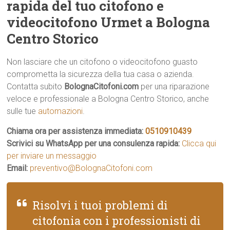
rapida del tuo citofono e
videocitofono Urmet a Bologna
Centro Storico
Non lasciare che un citofono o videocitofono guasto
comprometta la sicurezza della tua casa o azienda.
Contatta subito
BolognaCitofoni.com
per una riparazione
veloce e professionale a Bologna Centro Storico, anche
sulle tue
automazioni
.
Chiama ora per assistenza immediata:
0510910439
Scrivici su WhatsApp per una consulenza rapida:
Clicca qui
per inviare un messaggio
Email:
preventivo@BolognaCitofoni.com
Risolvi i tuoi problemi di
citofonia con i professionisti di