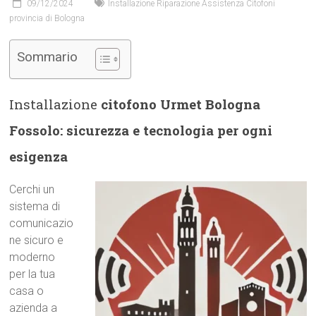
09/12/2024
Installazione Riparazione Assistenza Citofoni
provincia di Bologna
Sommario
Installazione
citofono Urmet Bologna
Fossolo: sicurezza e tecnologia per ogni
esigenza
Cerchi un
sistema di
comunicazio
ne sicuro e
moderno
per la tua
casa o
azienda a