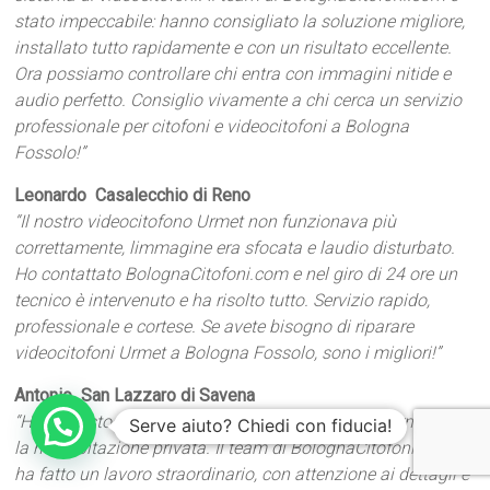
stato impeccabile: hanno consigliato la soluzione migliore,
installato tutto rapidamente e con un risultato eccellente.
Ora possiamo controllare chi entra con immagini nitide e
audio perfetto. Consiglio vivamente a chi cerca un servizio
professionale per citofoni e videocitofoni a Bologna
Fossolo!”
Leonardo  Casalecchio di Reno
“Il nostro videocitofono Urmet non funzionava più
correttamente, limmagine era sfocata e laudio disturbato.
Ho contattato BolognaCitofoni.com e nel giro di 24 ore un
tecnico è intervenuto e ha risolto tutto. Servizio rapido,
professionale e cortese. Se avete bisogno di riparare
videocitofoni Urmet a Bologna Fossolo, sono i migliori!”
Antonio  San Lazzaro di Savena
“Ho richiesto linstallazione di un nuovo citofono Urmet per
Serve aiuto? Chiedi con fiducia!
la mia abitazione privata. Il team di BolognaCitofoni.com
ha fatto un lavoro straordinario, con attenzione ai dettagli e