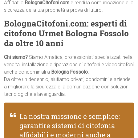
Affidati a
BolognaCitofoni.com
e rendi la comunicazione e la
sicurezza della tua proprietà a prova di futuro!
BolognaCitofoni.com: esperti di
citofono Urmet Bologna Fossolo
da oltre 10 anni
Chi siamo?
Siamo Amatica, professionisti specializzati nella
vendita, installazione e riparazione di citofoni e videocitofoni
anche condominiali a
Bologna Fossolo
.
Da oltre un decennio, aiutiamo privati, condomini e aziende
a migliorare la sicurezza e la comunicazione con soluzioni
tecnologiche allavanguardia.
La nostra missione è semplice:
garantire sistemi di citofonia
affidabili e moderni anche a