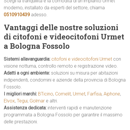
Scegli la tranquillità e la comodità di un impianto Urmet
moderno, installato da esperti del settore, chiama
0510910439
adesso.
Vantaggi delle nostre soluzioni
di citofoni e videocitofoni Urmet
a Bologna Fossolo
Sistemi allavanguardia:
citofoni e videocitofoni Urmet
con
visione notturna, controllo remoto e registrazione video.
Adatti a ogni ambiente:
soluzioni su misura per abitazioni
indipendenti, condomini e aziende della provincia di Bologna
Fossolo.
I migliori marchi:
BTicino
,
Comelit
,
Urmet
,
Farfisa
,
Aiphone
,
Elvox
,
Tegui
,
Golmar
e altri.
Assistenza dedicata:
interventi rapidi e manutenzione
programmata a Bologna Fossolo per garantire il massimo
delle prestazioni.