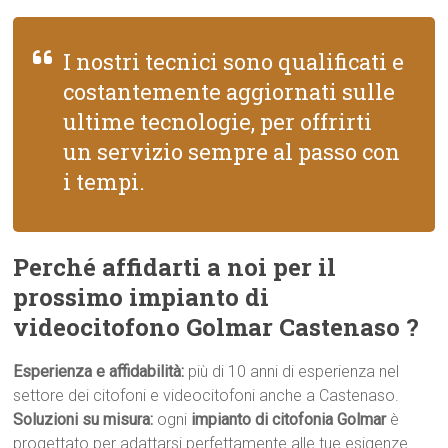
I nostri tecnici sono qualificati e
costantemente aggiornati sulle
ultime tecnologie, per offrirti
un servizio sempre al passo con
i tempi.
Perché affidarti a noi per il
prossimo impianto di
videocitofono Golmar Castenaso ?
Esperienza e affidabilità:
più di 10 anni di esperienza nel
settore dei citofoni e videocitofoni anche a Castenaso.
Soluzioni su misura:
ogni
impianto di citofonia Golmar
è
progettato per adattarsi perfettamente alle tue esigenze.