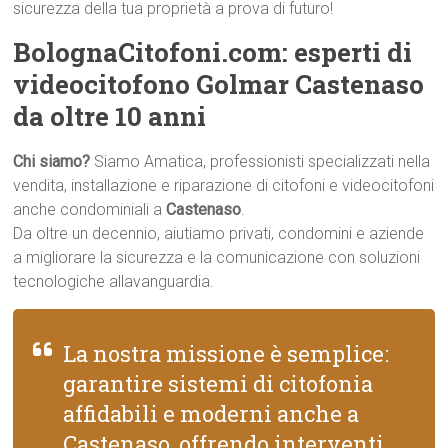
sicurezza della tua proprietà a prova di futuro!
BolognaCitofoni.com: esperti di
videocitofono Golmar Castenaso
da oltre 10 anni
Chi siamo?
Siamo Amatica, professionisti specializzati nella
vendita, installazione e riparazione di citofoni e videocitofoni
anche condominiali a
Castenaso
.
Da oltre un decennio, aiutiamo privati, condomini e aziende
a migliorare la sicurezza e la comunicazione con soluzioni
tecnologiche allavanguardia.
La nostra missione è semplice:
garantire sistemi di citofonia
affidabili e moderni anche a
Castenaso, offrendo interventi