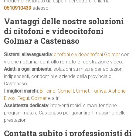
moderno, installato da esperti del settore, chiama
0510910439
adesso.
Vantaggi delle nostre soluzioni
di citofoni e videocitofoni
Golmar a Castenaso
Sistemi allavanguardia:
citofoni e videocitofoni Golmar
con
visione notturna, controllo remoto e registrazione video.
Adatti a ogni ambiente:
soluzioni su misura per abitazioni
indipendenti, condomini e aziende della provincia di
Castenaso.
I migliori marchi:
BTicino
,
Comelit
,
Urmet
,
Farfisa
,
Aiphone
,
Elvox
,
Tegui
,
Golmar
e altri.
Assistenza dedicata:
interventi rapidi e manutenzione
programmata a Castenaso per garantire il massimo delle
prestazioni.
Contatta subito i professionisti di