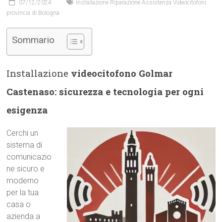
07/12/2024
Installazione Riparazione Assistenza Videocitofoni
provincia di Bologna
Sommario
Installazione
videocitofono Golmar
Castenaso: sicurezza e tecnologia per ogni
esigenza
Cerchi un
sistema di
comunicazio
ne sicuro e
moderno
per la tua
casa o
azienda a