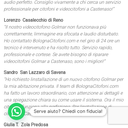
audio perfetto. Consiglio vivamente a chi cerca un servizio
professionale per citofoni e videocitofoni a Castenaso!”
Lorenzo  Casalecchio di Reno
“Il nostro videocitofono Golmar non funzionava più
correttamente, limmagine era sfocata e laudio disturbato.
Ho contattato BolognaCitofoni.com e nel giro di 24 ore un
tecnico è intervenuto e ha risolto tutto. Servizio rapido,
professionale e cortese. Se avete bisogno di riparare
videocitofoni Golmar a Castenaso, sono i migliori!”
Sandro  San Lazzaro di Savena
“Ho richiesto linstallazione di un nuovo citofono Golmar per
la mia abitazione privata. Il team di BolognaCitofoni.com
ha fatto un lavoro straordinario, con attenzione ai dettagli e
una spiegazione chiara su come usare il sistema. Ora il mio
citofono funziona alla perfezione. Per linstallazione di
Serve aiuto? Chiedi con fiducia!
citofoni a Castenaso, non cè scelta migliore!”
Giulia T.  Zola Predosa