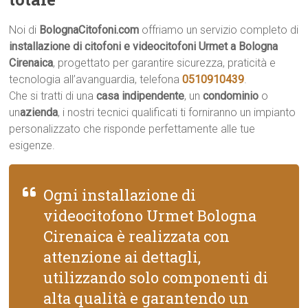
Noi di
BolognaCitofoni.com
offriamo un servizio completo di
installazione di citofoni e videocitofoni Urmet a Bologna
Cirenaica
, progettato per garantire sicurezza, praticità e
tecnologia all’avanguardia, telefona
0510910439
.
Che si tratti di una
casa indipendente
, un
condominio
o
un
azienda
, i nostri tecnici qualificati ti forniranno un impianto
personalizzato che risponde perfettamente alle tue
esigenze.
Ogni installazione di
videocitofono Urmet Bologna
Cirenaica è realizzata con
attenzione ai dettagli,
utilizzando solo componenti di
alta qualità e garantendo un