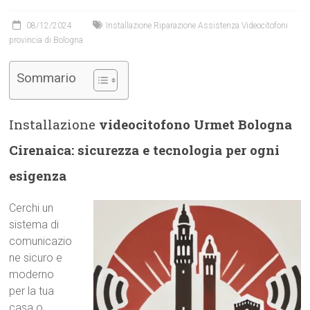
08/12/2024
Installazione Riparazione Assistenza Videocitofoni
provincia di Bologna
Sommario
Installazione
videocitofono Urmet Bologna
Cirenaica: sicurezza e tecnologia per ogni
esigenza
Cerchi un
sistema di
comunicazio
ne sicuro e
moderno
per la tua
casa o