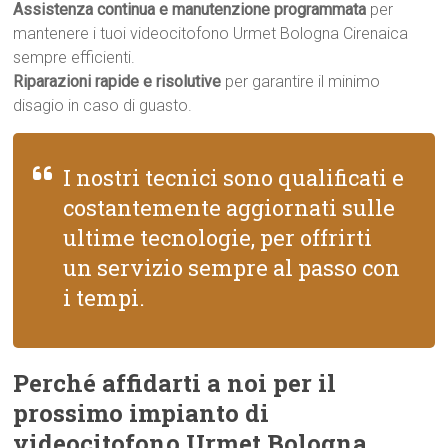
Assistenza continua e manutenzione programmata
per
mantenere i tuoi videocitofono Urmet Bologna Cirenaica
sempre efficienti.
Riparazioni rapide e risolutive
per garantire il minimo
disagio in caso di guasto.
I nostri tecnici sono qualificati e
costantemente aggiornati sulle
ultime tecnologie, per offrirti
un servizio sempre al passo con
i tempi.
Perché affidarti a noi per il
prossimo impianto di
videocitofono Urmet Bologna