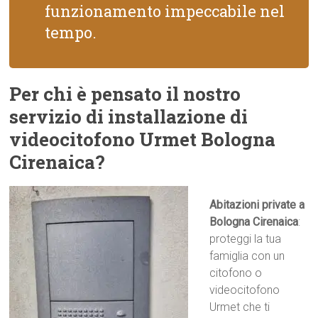
funzionamento impeccabile nel
tempo.
Per chi è pensato il nostro
servizio di installazione di
videocitofono Urmet Bologna
Cirenaica?
Abitazioni private a
Bologna Cirenaica
:
proteggi la tua
famiglia con un
citofono o
videocitofono
Urmet che ti