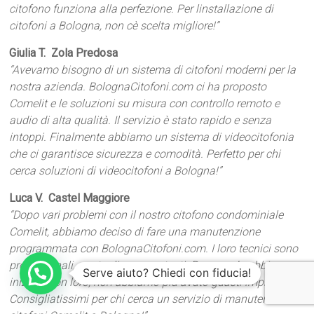
citofono funziona alla perfezione. Per linstallazione di
citofoni a Bologna, non cè scelta migliore!”
Giulia T.  Zola Predosa
“Avevamo bisogno di un sistema di citofoni moderni per la
nostra azienda. BolognaCitofoni.com ci ha proposto
Comelit e le soluzioni su misura con controllo remoto e
audio di alta qualità. Il servizio è stato rapido e senza
intoppi. Finalmente abbiamo un sistema di videocitofonia
che ci garantisce sicurezza e comodità. Perfetto per chi
cerca soluzioni di videocitofoni a Bologna!”
Luca V.  Castel Maggiore
“Dopo vari problemi con il nostro citofono condominiale
Comelit, abbiamo deciso di fare una manutenzione
programmata con BolognaCitofoni.com. I loro tecnici sono
professionali, puntuali e competenti. Da quando abbiamo
Serve aiuto? Chiedi con fiducia!
iniziato con loro, non abbiamo più avuto guasti improvvisi.
Consigliatissimi per chi cerca un servizio di manutenzione