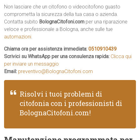
Non lasciare che un citofono o videocitofono guasto
comprometta la sicurezza della tua casa o azienda.
Contatta subito
BolognaCitofoni.com
per una riparazione
veloce e professionale a Bologna, anche sulle tue
automazioni
.
Chiama ora per assistenza immediata:
0510910439
Scrivici su WhatsApp per una consulenza rapida:
Clicca qui
per inviare un messaggio
Email:
preventivo@BolognaCitofoni.com
Risolvi i tuoi problemi di
citofonia con i professionisti di
BolognaCitofoni.com!
Manutenzione programmata per