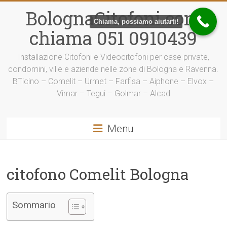
Vai
BolognaCitofoni.com
al
Chiama, possiamo aiutarti!
contenuto
chiama 051 0910439
Installazione Citofoni e Videocitofoni per case private,
condomini, ville e aziende nelle zone di Bologna e Ravenna.
BTicino – Comelit – Urmet – Farfisa – Aiphone – Elvox –
Vimar – Tegui – Golmar – Alcad
Menu
citofono Comelit Bologna
Sommario