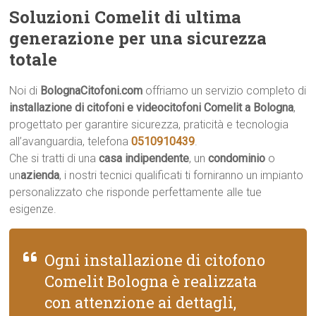
Soluzioni Comelit di ultima
generazione per una sicurezza
totale
Noi di
BolognaCitofoni.com
offriamo un servizio completo di
installazione di citofoni e videocitofoni Comelit a Bologna
,
progettato per garantire sicurezza, praticità e tecnologia
all’avanguardia, telefona
0510910439
.
Che si tratti di una
casa indipendente
, un
condominio
o
un
azienda
, i nostri tecnici qualificati ti forniranno un impianto
personalizzato che risponde perfettamente alle tue
esigenze.
Ogni installazione di citofono
Comelit Bologna è realizzata
con attenzione ai dettagli,