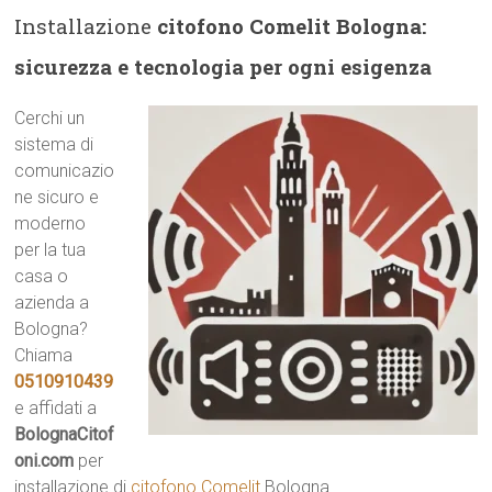
Installazione
citofono Comelit Bologna:
sicurezza e tecnologia per ogni esigenza
Cerchi un
sistema di
comunicazio
ne sicuro e
moderno
per la tua
casa o
azienda a
Bologna?
Chiama
0510910439
e affidati a
BolognaCitof
oni.com
per
installazione di
citofono Comelit
Bologna .