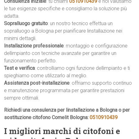
Consulenza iniziale
: tu chiami
0510910439
e noi valutiamo
le tue esigenze specifiche e consigliamo la soluzione più
adatta.
Sopralluogo gratuito
: un nostro tecnico effettua un
sopralluogo a Bologna per pianificare linstallazione nei
minimi dettagli.
Installazione professionale
: montaggio e configurazione
dellimpianto con tecniche avanzate per garantire un
funzionamento perfetto.
Test e verifica
: controlliamo ogni funzione dellimpianto e ti
spieghiamo come utilizzarlo al meglio.
Assistenza post-installazione
: offriamo supporto continuo
e manutenzione programmata per garantire prestazioni
sempre ottimali.
Richiedi una consulenza per linstallazione a Bologna o per
sostituzione citofono Comelit Bologna:
0510910439
I migliori marchi di citofoni e