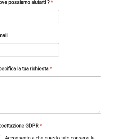
ove possiamo aiutarti ?
*
mail
ecifica la tua richiesta
*
ccettazione GDPR
*
Acconsento a che questo sito conservi le