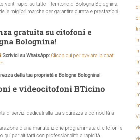
rventi rapidi su tutto il territorio di Bologna Bolognina.
c
delle migliori marche per garantire durata e prestazioni
c
I
za gratuita su citofoni e
ogna Bolognina!
i
i
9
Scrivici su WhatsApp:
Clicca qui per avviare la chat
i
om
i
urezza della tua proprietà a Bologna Bolognina!
i
oni e videocitofoni BTicino
i
i
di servizi dedicati alla tua sicurezza e comodità a
V
v
riparazione o una manutenzione programmata di citofoni e
qui per aiutarti con professionalità e rapidità.
v