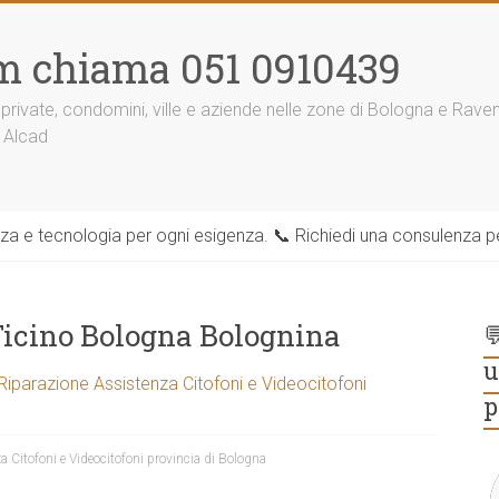
m chiama 051 0910439
 private, condomini, ville e aziende nelle zone di Bologna e Rav
 Alcad
zza e tecnologia per ogni esigenza. 📞 Richiedi una consulenza per
BTicino Bologna Bolognina

u
 Riparazione Assistenza Citofoni e Videocitofoni
p
a Citofoni e Videocitofoni provincia di Bologna