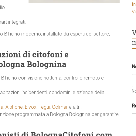
I
dio
V
rt integrati.
V
nto BTicino moderno, installato da esperti del settore,
m
zioni di citofoni e
Bologna Bolognina
N
i BTicino con visione notturna, controllo remoto e
N
abitazioni indipendenti, condomini e aziende della
R
sa
,
Aiphone
,
Elvox
,
Tegui
,
Golmar
e altri.
tenzione programmata a Bologna Bolognina per garantire
ionisti di BolognaCitofoni.com