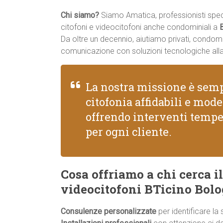
Chi siamo?
Siamo Amatica, professionisti specia
citofoni e videocitofoni anche condominiali a
Da oltre un decennio, aiutiamo privati, condomi
comunicazione con soluzioni tecnologiche all
La nostra missione è semp
citofonia affidabili e mod
offrendo interventi tempe
per ogni cliente.
Cosa offriamo a chi cerca il
videocitofoni BTicino Bol
Consulenze personalizzate
per identificare la