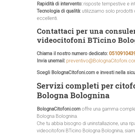
Rapidità di intervento:
risposte tempestive e inte
Tecnologia di qualità:
utilizziamo solo prodotti 
eccellenti.
Contattaci per una consulen
videocitofoni BTicino Bol
Chiama il nostro numero dedicato:
051091043
Invia unemail:
preventivo@BolognaCitofoni.c
Scegli BolognaCitofoni.com e investi nella sic
Servizi completi per citof
Bologna Bolognina
BolognaCitofoni.com
offre una gamma completa 
Bologna Bolognina.
Che tu abbia bisogno di uninstallazione, una 
videocitofoni BTicino Bologna Bolognina, siamo 