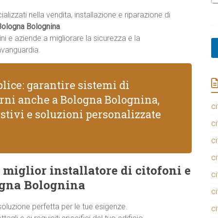
e
lizzati nella vendita, installazione e riparazione di
*
Bologna Bolognina
.
ni e aziende a migliorare la sicurezza e la
avanguardia.
lice: garantire sistemi di
erni anche a Bologna Bolognina,
ci
stivi e soluzioni personalizzate
ci
ci
ci
 miglior installatore di citofoni e
ci
ogna Bolognina
ci
 soluzione perfetta per le tue esigenze.
ci