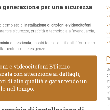
a generazione per una sicurezza
v
v
v
io completo di
installazione di citofoni e videocitofoni
rantire sicurezza, praticità e tecnologia all’avanguardia,
v
v
minio
o un
azienda
, i nostri tecnici qualificati ti forniranno
ttamente alle tue esigenze.
foni e videocitofoni BTicino
B
zata con attenzione ai dettagli,
ch
ti di alta qualità e garantendo un
in
pr
le nel tempo.
ci
Ri
r
 servizio di installazione di