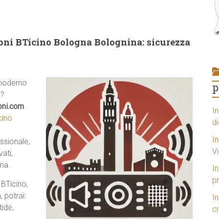
foni BTicino Bologna Bolognina: sicurezza
 moderno
p
a?
oni.com
In
cino
di
In
ssionale,
V
ati,
na.
In
p
 BTicino,
 potrai:
I
tide,
ci