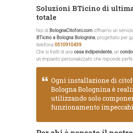
Soluzioni BTicino di ultim
totale
Noi di
BolognaCitofoni.com
offriamo un serviz
BTicino a Bologna Bolognina
, progettato per ga
telefona
0510910439
.
Che si tratti di una
casa indipendente
, un
condo
un impianto personalizzato che risponde perfe
Ogni installazione di cito
Bologna Bolognina è realiz
utilizzando solo componen
funzionamento impeccabi
Per chi è pensato il nostro