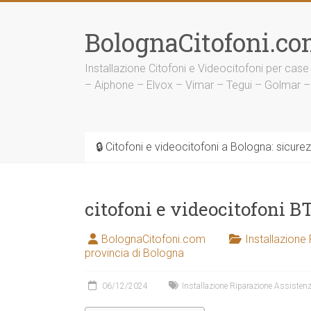
Vai
al
BolognaCitofoni.co
contenuto
Installazione Citofoni e Videocitofoni per case
– Aiphone – Elvox – Vimar – Tegui – Golmar –
🔒 Citofoni e videocitofoni a Bologna: sicure
citofoni e videocitofoni 
BolognaCitofoni.com
Installazione
provincia di Bologna
06/12/2024
Installazione Riparazione Assistenz