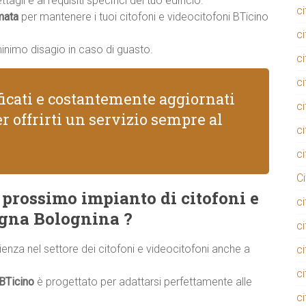
agli e ai requisiti specifici del tuo edificio.
c
mata
per mantenere i tuoi citofoni e videocitofoni BTicino
c
minimo disagio in caso di guasto.
c
c
ificati e costantemente aggiornati
ci
r offrirti un servizio sempre al
c
c
C
l prossimo impianto di citofoni e
c
ogna Bolognina ?
c
rienza nel settore dei citofoni e videocitofoni anche a
c
c
 BTicino
è progettato per adattarsi perfettamente alle
c