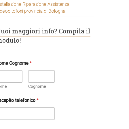
nstallazione Riparazione Assistenza
ideocitofoni provincia di Bologna
uoi maggiori info? Compila il
odulo!
ome Cognome
*
ome
Cognome
ecapito telefonico
*