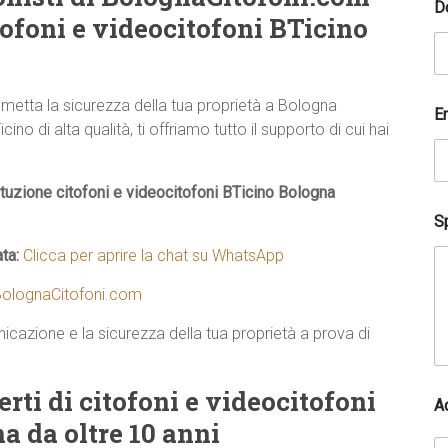
D
tofoni e videocitofoni BTicino
etta la sicurezza della tua proprietà a Bologna
E
o di alta qualità, ti offriamo tutto il supporto di cui hai
ituzione citofoni e videocitofoni BTicino Bologna
Sp
ata:
Clicca per aprire la chat su WhatsApp
olognaCitofoni.com
icazione e la sicurezza della tua proprietà a prova di
*
ti di citofoni e videocitofoni
A
N
 da oltre 10 anni
o
m