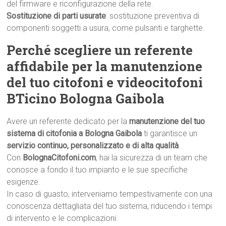
del firmware e riconfigurazione della rete.
Sostituzione di parti usurate
: sostituzione preventiva di
componenti soggetti a usura, come pulsanti e targhette.
Perché scegliere un referente
affidabile per la manutenzione
del tuo citofoni e videocitofoni
BTicino Bologna Gaibola
Avere un referente dedicato per la
manutenzione del tuo
sistema di citofonia a Bologna Gaibola
ti garantisce un
servizio continuo, personalizzato e di alta qualità
.
Con
BolognaCitofoni.com
, hai la sicurezza di un team che
conosce a fondo il tuo impianto e le sue specifiche
esigenze.
In caso di guasto, interveniamo tempestivamente con una
conoscenza dettagliata del tuo sistema, riducendo i tempi
di intervento e le complicazioni.