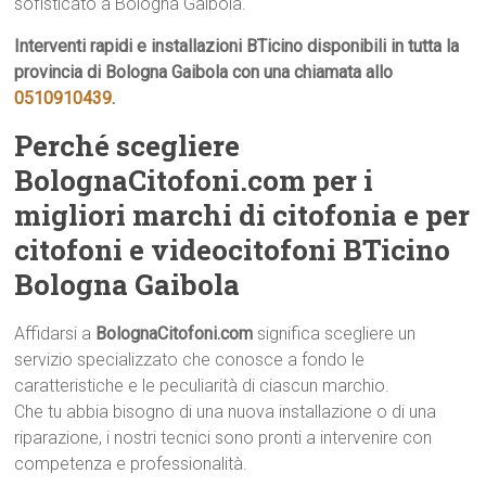
sofisticato a Bologna Gaibola.
Interventi rapidi e installazioni BTicino disponibili in tutta la
provincia di Bologna Gaibola con una chiamata allo
0510910439
.
Perché scegliere
BolognaCitofoni.com per i
migliori marchi di citofonia e per
citofoni e videocitofoni BTicino
Bologna Gaibola
Affidarsi a
BolognaCitofoni.com
significa scegliere un
servizio specializzato che conosce a fondo le
caratteristiche e le peculiarità di ciascun marchio.
Che tu abbia bisogno di una nuova installazione o di una
riparazione, i nostri tecnici sono pronti a intervenire con
competenza e professionalità.