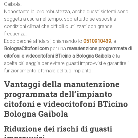
Gaibola.
Nonostante la loro robustezza, anche questi sistemi sono
soggetti a usura nel tempo, soprattutto se esposti a
condizioni climatiche difficili o utilizzati con grande
frequenza.
Ecco perché affidarsi, chiamando lo
0510910439
, a
BolognaCitofoni.com
per una
manutenzione programmata di
citofoni e videocitofoni BTicino a Bologna Gaibola
è la
scelta più saggia per evitare guasti improvvisi e garantire il
funzionamento ottimale del tuo impianto.
Vantaggi della manutenzione
programmata dell’impianto
citofoni e videocitofoni BTicino
Bologna Gaibola
Riduzione dei rischi di guasti