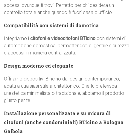
accessi ovunque ti trovi. Perfetto per chi desidera un
controllo totale anche quando è fuori casa o ufficio.
Compatibilità con sistemi di domotica
Integriamo i
citofoni e videocitofoni BTicino
con sistemi di
automazione domestica, permettendoti di gestire sicurezza
e accessi in maniera centralizzata.
Design moderno ed elegante
Offriamo dispositivi BTicino dal design contemporaneo,
adatti a qualsiasi stile architettonico. Che tu preferisca
unestetica minimalista o tradizionale, abbiamo il prodotto
giusto per te.
Installazione personalizzata e su misura di
citofoni (anche condominiali) BTicino a Bologna
Gaibola