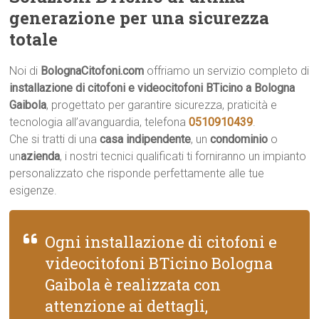
generazione per una sicurezza
totale
Noi di
BolognaCitofoni.com
offriamo un servizio completo di
installazione di citofoni e videocitofoni BTicino a Bologna
Gaibola
, progettato per garantire sicurezza, praticità e
tecnologia all’avanguardia, telefona
0510910439
.
Che si tratti di una
casa indipendente
, un
condominio
o
un
azienda
, i nostri tecnici qualificati ti forniranno un impianto
personalizzato che risponde perfettamente alle tue
esigenze.
Ogni installazione di citofoni e
videocitofoni BTicino Bologna
Gaibola è realizzata con
attenzione ai dettagli,