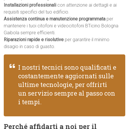
Installazioni professionali
con attenzione ai dettagli e ai
requisiti specifici del tuo edificio.
Assistenza continua e manutenzione programmata
per
mantenere i tuoi citofoni e videocitofoni BTicino Bologna
Gaibola sempre efficienti.
Riparazioni rapide e risolutive
per garantire il minimo
disagio in caso di guasto.
I nostri tecnici sono qualificati e
costantemente aggiornati sulle
ultime tecnologie, per offrirti
un servizio sempre al passo con
i tempi.
Perché affidarti a noi per il