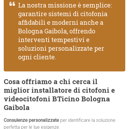
La nostra missione è semplice:
garantire sistemi di citofonia
affidabili e moderni anche a
Bologna Gaibola, offrendo
interventi tempestivi e
soluzioni personalizzate per
ogni cliente.
Cosa offriamo a chi cerca il
miglior installatore di citofoni e
videocitofoni BTicino Bologna
Gaibola
Consulenze personalizzate
per identificare la soluzione
perfetta per le tue esigenze.