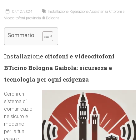
07/12/2024
Installazione Riparazione Assistenza Citofoni e
Videocitofoni provincia di Bologna
Sommario
Installazione
citofoni e videocitofoni
BTicino Bologna Gaibola: sicurezza e
tecnologia per ogni esigenza
Cerchi un
sistema di
comunicazio
ne sicuro e
moderno
per la tua
casa o