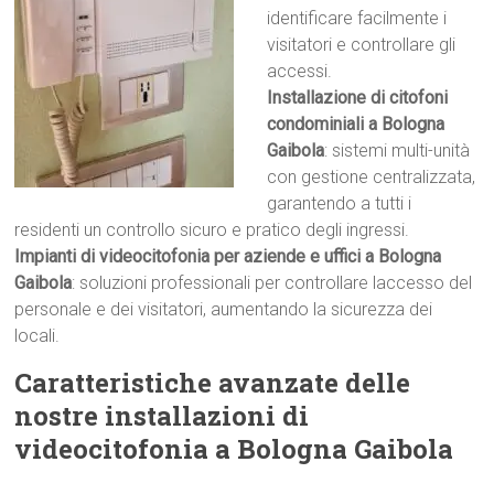
identificare facilmente i
visitatori e controllare gli
accessi.
Installazione di citofoni
condominiali a Bologna
Gaibola
: sistemi multi-unità
con gestione centralizzata,
garantendo a tutti i
residenti un controllo sicuro e pratico degli ingressi.
Impianti di videocitofonia per aziende e uffici a Bologna
Gaibola
: soluzioni professionali per controllare laccesso del
personale e dei visitatori, aumentando la sicurezza dei
locali.
Caratteristiche avanzate delle
nostre installazioni di
videocitofonia a Bologna Gaibola