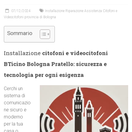
07/12/2024
Installazione Riparazione Assistenza Citofoni e
Videocitofoni provincia di Bologna
Sommario
Installazione
citofoni e videocitofoni
BTicino Bologna Pratello: sicurezza e
tecnologia per ogni esigenza
Cerchi un
sistema di
comunicazio
ne sicuro e
moderno
per la tua
casa o