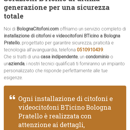
generazione per una sicurezza
totale
Noi di
BolognaCitofoni.com
offriamo un servizio completo di
installazione di citofoni e videocitofoni BTicino a Bologna
Pratello
, progettato per garantire sicurezza, praticità e
tecnologia all’avanguardia, telefona
0510910439
.
Che si tratti di una
casa indipendente
, un
condominio
o
un
azienda
, i nostri tecnici qualificati ti forniranno un impianto
personalizzato che risponde perfettamente alle tue
esigenze.
Ogni installazione di citofoni e
videocitofoni BTicino Bologna
Pratello è realizzata con
attenzione ai dettagli,