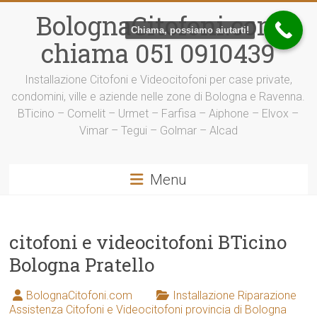
Vai
BolognaCitofoni.com
al
Chiama, possiamo aiutarti!
contenuto
chiama 051 0910439
Installazione Citofoni e Videocitofoni per case private,
condomini, ville e aziende nelle zone di Bologna e Ravenna.
BTicino – Comelit – Urmet – Farfisa – Aiphone – Elvox –
Vimar – Tegui – Golmar – Alcad
Menu
citofoni e videocitofoni BTicino
Bologna Pratello
BolognaCitofoni.com
Installazione Riparazione
Assistenza Citofoni e Videocitofoni provincia di Bologna