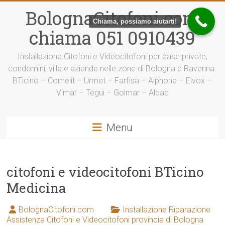
Vai
BolognaCitofoni.com
al
Chiama, possiamo aiutarti!
contenuto
chiama 051 0910439
Installazione Citofoni e Videocitofoni per case private,
condomini, ville e aziende nelle zone di Bologna e Ravenna.
BTicino – Comelit – Urmet – Farfisa – Aiphone – Elvox –
Vimar – Tegui – Golmar – Alcad
Menu
citofoni e videocitofoni BTicino
Medicina
BolognaCitofoni.com
Installazione Riparazione
Assistenza Citofoni e Videocitofoni provincia di Bologna