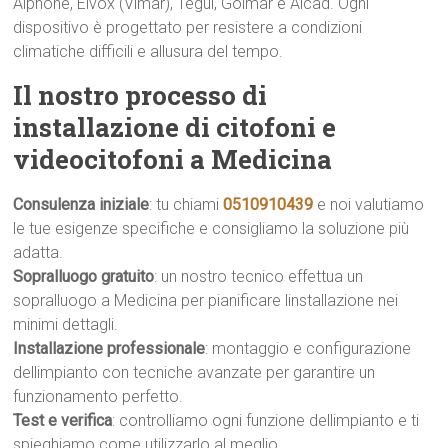
Aiphone, Elvox (Vimar), Tegui, Golmar e Alcad. Ogni
dispositivo è progettato per resistere a condizioni
climatiche difficili e allusura del tempo.
Il nostro processo di
installazione di citofoni e
videocitofoni a Medicina
Consulenza iniziale
: tu chiami
0510910439
e noi valutiamo
le tue esigenze specifiche e consigliamo la soluzione più
adatta.
Sopralluogo gratuito
: un nostro tecnico effettua un
sopralluogo a Medicina per pianificare linstallazione nei
minimi dettagli.
Installazione professionale
: montaggio e configurazione
dellimpianto con tecniche avanzate per garantire un
funzionamento perfetto.
Test e verifica
: controlliamo ogni funzione dellimpianto e ti
spieghiamo come utilizzarlo al meglio.