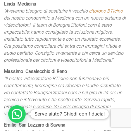
Linda  Medicina
“Avevamo bisogno di sostituire il vecchio
citofono BTicino
del nostro condominio a Medicina con un nuovo sistema di
videocitofoni. Il team di BolognaCitofoni.com è stato
impeccabile: hanno consigliato la soluzione migliore,
installato tutto rapidamente e con un risultato eccellente.
Ora possiamo controllare chi entra con immagini nitide e
audio perfetto. Consiglio vivamente a chi cerca un servizio
professionale per citofoni e videocitofoni a Medicina!”
Massimo  Casalecchio di Reno
“Il nostro videocitofono BTicino non funzionava più
correttamente, limmagine era sfocata e laudio disturbato.
Ho contattato BolognaCitofoni.com e nel giro di 24 ore un
tecnico è intervenuto e ha risolto tutto. Servizio rapido,
professionale e cortese. Se avete bisogno di riparare
videocitofoni BTicino a Medicina, sono i migliori!”
Serve aiuto? Chiedi con fiducia!
Emilio  San Lazzaro di Savena