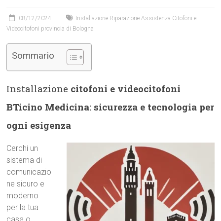
08/12/2024
Installazione Riparazione Assistenza Citofoni e
Videocitofoni provincia di Bologna
Sommario
Installazione
citofoni e videocitofoni
BTicino Medicina: sicurezza e tecnologia per
ogni esigenza
Cerchi un
sistema di
comunicazio
ne sicuro e
moderno
per la tua
casa o