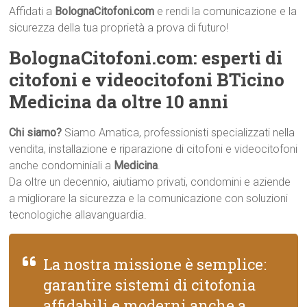
Affidati a
BolognaCitofoni.com
e rendi la comunicazione e la
sicurezza della tua proprietà a prova di futuro!
BolognaCitofoni.com: esperti di
citofoni e videocitofoni BTicino
Medicina da oltre 10 anni
Chi siamo?
Siamo Amatica, professionisti specializzati nella
vendita, installazione e riparazione di citofoni e videocitofoni
anche condominiali a
Medicina
.
Da oltre un decennio, aiutiamo privati, condomini e aziende
a migliorare la sicurezza e la comunicazione con soluzioni
tecnologiche allavanguardia.
La nostra missione è semplice:
garantire sistemi di citofonia
affidabili e moderni anche a