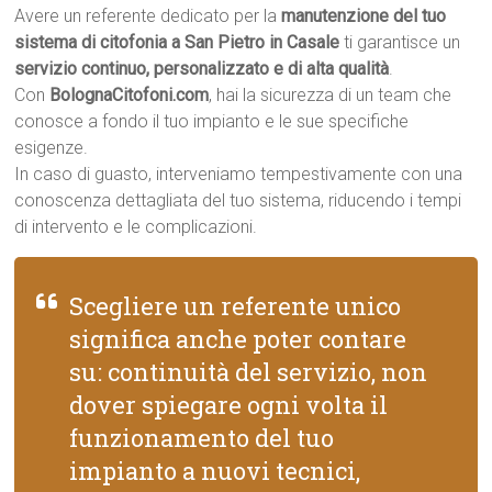
Avere un referente dedicato per la
manutenzione del tuo
sistema di citofonia a San Pietro in Casale
ti garantisce un
servizio continuo, personalizzato e di alta qualità
.
Con
BolognaCitofoni.com
, hai la sicurezza di un team che
conosce a fondo il tuo impianto e le sue specifiche
esigenze.
In caso di guasto, interveniamo tempestivamente con una
conoscenza dettagliata del tuo sistema, riducendo i tempi
di intervento e le complicazioni.
Scegliere un referente unico
significa anche poter contare
su: continuità del servizio, non
dover spiegare ogni volta il
funzionamento del tuo
impianto a nuovi tecnici,