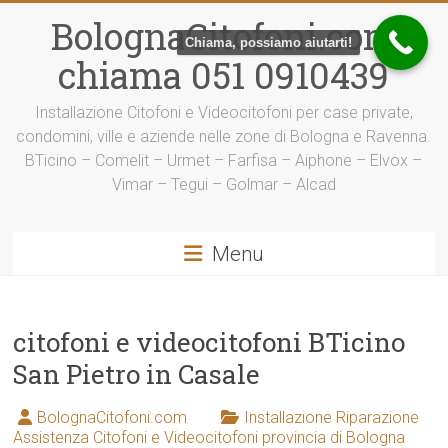
Vai
BolognaCitofoni.com
al
Chiama, possiamo aiutarti!
contenuto
chiama 051 0910439
Installazione Citofoni e Videocitofoni per case private,
condomini, ville e aziende nelle zone di Bologna e Ravenna.
BTicino – Comelit – Urmet – Farfisa – Aiphone – Elvox –
Vimar – Tegui – Golmar – Alcad
Menu
citofoni e videocitofoni BTicino
San Pietro in Casale
BolognaCitofoni.com
Installazione Riparazione
Assistenza Citofoni e Videocitofoni provincia di Bologna