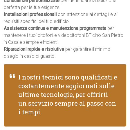
Consulenze personalizzate
per identificare la soluzione
perfetta per le tue esigenze.
Installazioni professionali
con attenzione ai dettagli e ai
requisiti specifici del tuo edificio.
Assistenza continua e manutenzione programmata
per
mantenere i tuoi citofoni e videocitofoni BTicino San Pietro
in Casale sempre efficienti.
Riparazioni rapide e risolutive
per garantire il minimo
disagio in caso di guasto.
I nostri tecnici sono qualificati e
costantemente aggiornati sulle
ultime tecnologie, per offrirti
un servizio sempre al passo con
i tempi.