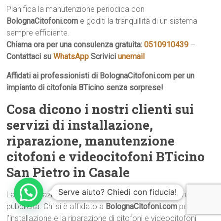
Pianifica la manutenzione periodica con
BolognaCitofoni.com
e goditi la tranquillità di un sistema
sempre efficiente.
Chiama ora per una consulenza gratuita:
0510910439
–
Contattaci su
WhatsApp
Scrivici
unemail
Affidati ai professionisti di BolognaCitofoni.com per un
impianto di citofonia BTicino senza sorprese!
Cosa dicono i nostri clienti sui
servizi di installazione,
riparazione, manutenzione
citofoni e videocitofoni BTicino
San Pietro in Casale
Serve aiuto? Chiedi con fiducia!
La soddisfazione dei nostri clienti è la nostra migliore
pubblicità. Chi si è affidato a
BolognaCitofoni.com
per
l’installazione e la riparazione di citofoni e videocitofoni