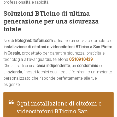
professionalità e rapidità.
Soluzioni BTicino di ultima
generazione per una sicurezza
totale
Noi di
BolognaCitofoni.com
offriamo un servizio completo di
installazione di citofoni e videocitofoni BTicino a San Pietro
in Casale
, progettato per garantire sicurezza, praticità e
tecnologia all’avanguardia, telefona
0510910439
.
Che si tratti di una
casa indipendente
, un
condominio
o
un
azienda
, i nostri tecnici qualificati ti forniranno un impianto
personalizzato che risponde perfettamente alle tue
esigenze.
Ogni installazione di citofoni e
videocitofoni BTicino San