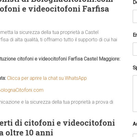
D
ofoni e videocitofoni Farfisa
tta la sicurezza della tua proprietà a Castel
E
 di alta qualità, ti offriamo tutto il supporto di cui hai
tuzione citofoni e videocitofoni Farfisa Castel Maggiore:
*
Sp
t
e
ata:
Clicca per aprire la chat su WhatsApp
l
e
olognaCitofoni.com
f
o
icazione e la sicurezza della tua proprietà a prova di
n
i
c
ti di citofoni e videocitofoni
o
A
G
 oltre 10 anni
D