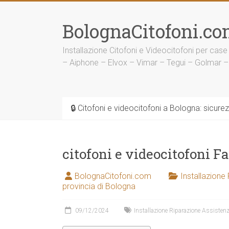
Vai
al
BolognaCitofoni.co
contenuto
Installazione Citofoni e Videocitofoni per case
– Aiphone – Elvox – Vimar – Tegui – Golmar –
🔒 Citofoni e videocitofoni a Bologna: sicure
citofoni e videocitofoni F
BolognaCitofoni.com
Installazione
provincia di Bologna
09/12/2024
Installazione Riparazione Assistenz