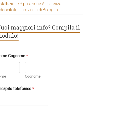
nstallazione Riparazione Assistenza
ideocitofoni provincia di Bologna
uoi maggiori info? Compila il
odulo!
ome Cognome
*
ome
Cognome
ecapito telefonico
*