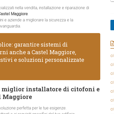
P
R
lizzati nella vendita, installazione e riparazione di
Castel Maggiore
.
ni e aziende a migliorare la sicurezza e la
avanguardia.
lice: garantire sistemi di
erni anche a Castel Maggiore,
ci
stivi e soluzioni personalizzate
ci
ci
ci
 miglior installatore di citofoni e
ci
el Maggiore
ci
 soluzione perfetta per le tue esigenze.
ci