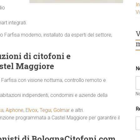
I
dio
V
rt integrati.
V
to Farfisa moderno, installato da esperti del settore,
m
zioni di citofoni e
astel Maggiore
N
i Farfisa con visione notturna, controllo remoto e
N
abitazioni indipendenti, condomini e aziende della
R
sa
,
Aiphone
,
Elvox
,
Tegui
,
Golmar
e altri.
enzione programmata a Castel Maggiore per garantire il
ionisti di BolognaCitofoni.com