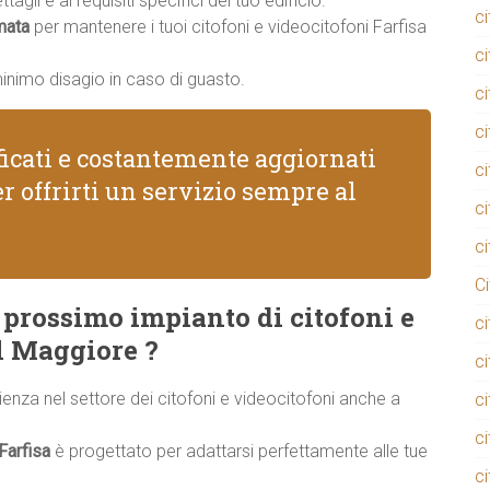
agli e ai requisiti specifici del tuo edificio.
c
mata
per mantenere i tuoi citofoni e videocitofoni Farfisa
c
minimo disagio in caso di guasto.
c
c
ificati e costantemente aggiornati
ci
r offrirti un servizio sempre al
c
c
C
l prossimo impianto di citofoni e
c
el Maggiore ?
c
rienza nel settore dei citofoni e videocitofoni anche a
c
c
Farfisa
è progettato per adattarsi perfettamente alle tue
c