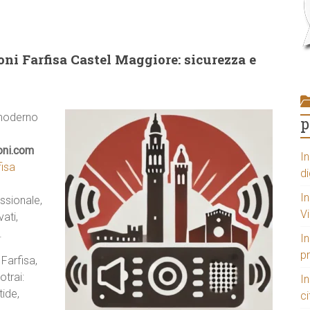
oni Farfisa Castel Maggiore: sicurezza e
 moderno
p
oni.com
In
fisa
di
In
ssionale,
V
ati,
.
In
p
Farfisa,
otrai:
I
tide,
ci