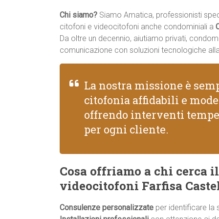
Chi siamo?
Siamo Amatica, professionisti specia
citofoni e videocitofoni anche condominiali a
Da oltre un decennio, aiutiamo privati, condomi
comunicazione con soluzioni tecnologiche all
La nostra missione è semp
citofonia affidabili e mod
offrendo interventi tempe
per ogni cliente.
Cosa offriamo a chi cerca il
videocitofoni Farfisa Cast
Consulenze personalizzate
per identificare la