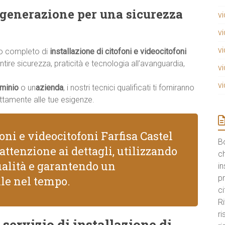
a generazione per una sicurezza
v
v
v
io completo di
installazione di citofoni e videocitofoni
ntire sicurezza, praticità e tecnologia all’avanguardia,
v
v
minio
o un
azienda
, i nostri tecnici qualificati ti forniranno
ttamente alle tue esigenze.
oni e videocitofoni Farfisa Castel
B
attenzione ai dettagli, utilizzando
ch
ualità e garantendo un
in
pr
le nel tempo.
ci
Ri
r
 servizio di installazione di