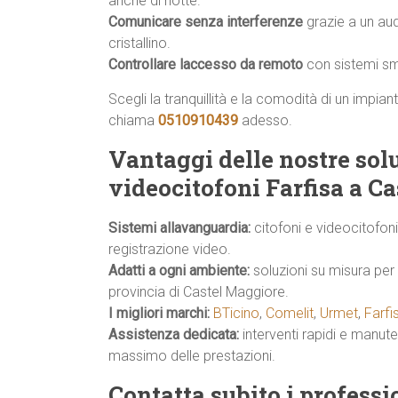
anche di notte.
Comunicare senza interferenze
grazie a un au
cristallino.
Controllare laccesso da remoto
con sistemi sma
Scegli la tranquillità e la comodità di un impian
chiama
0510910439
adesso.
Vantaggi delle nostre solu
videocitofoni Farfisa a C
Sistemi allavanguardia:
citofoni e videocitofon
registrazione video.
Adatti a ogni ambiente:
soluzioni su misura per 
provincia di Castel Maggiore.
I migliori marchi:
BTicino
,
Comelit
,
Urmet
,
Farfi
Assistenza dedicata:
interventi rapidi e manut
massimo delle prestazioni.
Contatta subito i profess