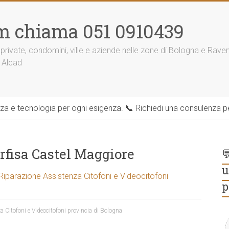
m chiama 051 0910439
 private, condomini, ville e aziende nelle zone di Bologna e Rav
 Alcad
zza e tecnologia per ogni esigenza. 📞 Richiedi una consulenza per
arfisa Castel Maggiore

u
 Riparazione Assistenza Citofoni e Videocitofoni
p
a Citofoni e Videocitofoni provincia di Bologna