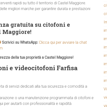
rventi rapidi su tutto il territorio di Castel Maggiore.
c
delle migliori marche per garantire durata e prestazioni
c
I
za gratuita su citofoni e
l Maggiore!
i
i
9
Scrivici su WhatsApp:
Clicca qui per avviare la chat
i
om
i
urezza della tua proprietà a Castel Maggiore!
i
oni e videocitofoni Farfisa
i
i
di servizi dedicati alla tua sicurezza e comodità a
V
v
riparazione o una manutenzione programmata di citofoni e
 per aiutarti con professionalità e rapidità.
v