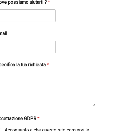
ove possiamo aiutarti ?
*
mail
ecifica la tua richiesta
*
ccettazione GDPR
*
Acconsento a che questo sito conservi le