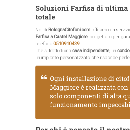
Soluzioni Farfisa di ultim
totale
Noi di
BolognaCitofoni.com
offriamo un serviz
Farfisa a Castel Maggiore
, progettato per gara
telefona
0510910439
.
Che si tratti di una
casa indipendente
, un
condo
un impianto personalizzato che risponde perfe
Ogni installazione di citof
Maggiore è realizzata con 
solo componenti di alta q
funzionamento impeccabi
Per chi è pensato il nostro