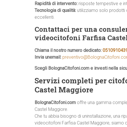
Rapidità di intervento:
risposte tempestive e inte
Tecnologia di qualità:
utilizziamo solo prodotti 
eccellenti.
Contattaci per una consulen
videocitofoni Farfisa Caste
Chiama il nostro numero dedicato:
051091043
Invia unemail:
preventivo@BolognaCitofoni.c
Scegli BolognaCitofoni.com e investi nella sic
Servizi completi per citof
Castel Maggiore
BolognaCitofoni.com
offre una gamma completa 
Castel Maggiore.
Che tu abbia bisogno di uninstallazione, una 
videocitofoni Farfisa Castel Maggiore, siamo qui