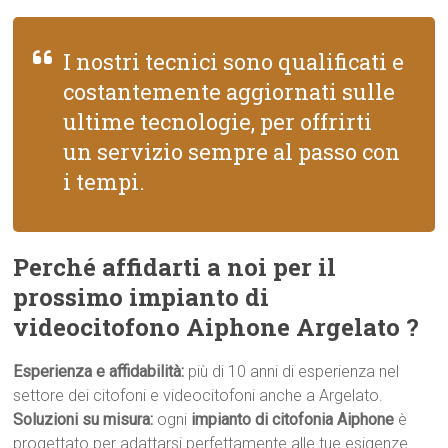
I nostri tecnici sono qualificati e
costantemente aggiornati sulle
ultime tecnologie, per offrirti
un servizio sempre al passo con
i tempi.
Perché affidarti a noi per il
prossimo impianto di
videocitofono Aiphone Argelato ?
Esperienza e affidabilità:
più di 10 anni di esperienza nel
settore dei citofoni e videocitofoni anche a Argelato.
Soluzioni su misura:
ogni
impianto di citofonia Aiphone
è
progettato per adattarsi perfettamente alle tue esigenze.