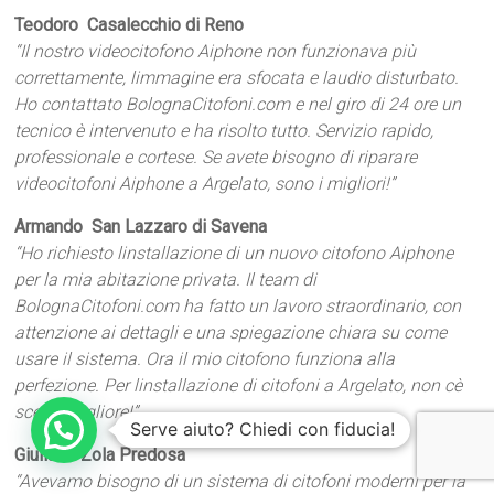
Teodoro  Casalecchio di Reno
“Il nostro videocitofono Aiphone non funzionava più
correttamente, limmagine era sfocata e laudio disturbato.
Ho contattato BolognaCitofoni.com e nel giro di 24 ore un
tecnico è intervenuto e ha risolto tutto. Servizio rapido,
professionale e cortese. Se avete bisogno di riparare
videocitofoni Aiphone a Argelato, sono i migliori!”
Armando  San Lazzaro di Savena
“Ho richiesto linstallazione di un nuovo citofono Aiphone
per la mia abitazione privata. Il team di
BolognaCitofoni.com ha fatto un lavoro straordinario, con
attenzione ai dettagli e una spiegazione chiara su come
usare il sistema. Ora il mio citofono funziona alla
perfezione. Per linstallazione di citofoni a Argelato, non cè
scelta migliore!”
Serve aiuto? Chiedi con fiducia!
Giulia T.  Zola Predosa
“Avevamo bisogno di un sistema di citofoni moderni per la