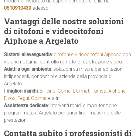
moderno, installato da esperti del settore, chiama
0510910439
adesso.
Vantaggi delle nostre soluzioni
di citofoni e videocitofoni
Aiphone a Argelato
Sistemi allavanguardia:
citofoni e videocitofoni Aiphone
con
visione notturna, controllo remoto e registrazione video.
Adatti a ogni ambiente:
soluzioni su misura per abitazioni
indipendenti, condomini e aziende della provincia di
Argelato.
I migliori marchi:
BTicino
,
Comelit
,
Urmet
,
Farfisa
,
Aiphone
,
Elvox
,
Tegui
,
Golmar
e altri.
Assistenza dedicata:
interventi rapidi e manutenzione
programmata a Argelato per garantire il massimo delle
prestazioni.
Contatta subito i professionisti di