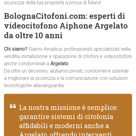
sicurezza della tua proprietà a prova di futuro!
BolognaCitofoni.com: esperti di
videocitofono Aiphone Argelato
da oltre 10 anni
Chi siamo?
Siamo Amatica, professionisti specializzati nella
vendita, installazione e riparazione di citofoni e videocitofoni
anche condominiali a
Argelato
.
Da oltre un decennio, aiutiamo privati, condomini e aziende
a migliorare la sicurezza e la comunicazione con soluzioni
tecnologiche allavanguardia.
La nostra missione è semplice:
garantire sistemi di citofonia
affidabili e moderni anche a
Argelato, offrendo interventi