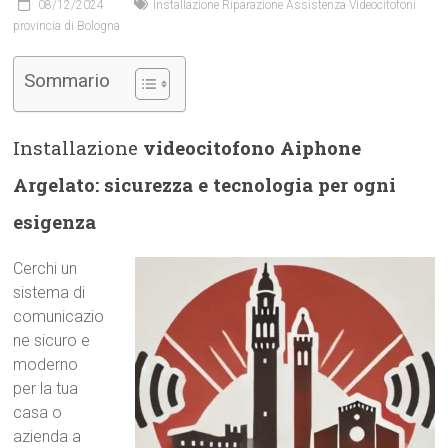
08/12/2024
Installazione Riparazione Assistenza Videocitofoni
provincia di Bologna
Sommario
Installazione
videocitofono Aiphone
Argelato: sicurezza e tecnologia per ogni
esigenza
Cerchi un
sistema di
comunicazio
ne sicuro e
moderno
per la tua
casa o
azienda a