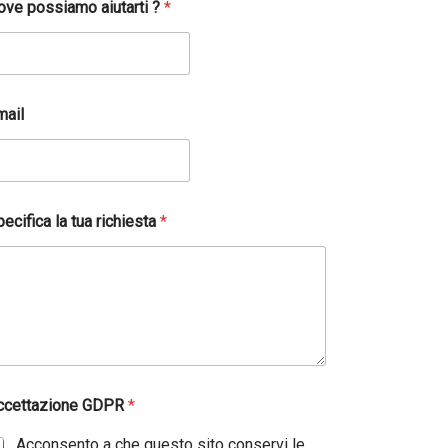
ove possiamo aiutarti ?
*
mail
ecifica la tua richiesta
*
ccettazione GDPR
*
Acconsento a che questo sito conservi le