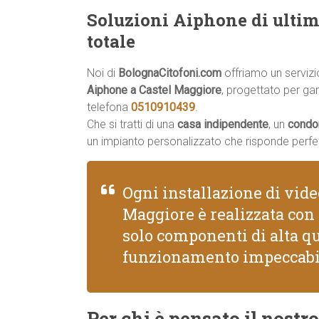
Soluzioni Aiphone di ultim
totale
Noi di
BolognaCitofoni.com
offriamo un serviz
Aiphone a Castel Maggiore
, progettato per gar
telefona
0510910439
.
Che si tratti di una
casa indipendente
, un
condo
un impianto personalizzato che risponde perfe
Ogni installazione di vid
Maggiore è realizzata con 
solo componenti di alta q
funzionamento impeccabi
Per chi è pensato il nostro