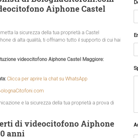
D
ideocitofono Aiphone Castel
tta la sicurezza della tua proprietà a Castel
E
e di alta qualità, ti offriamo tutto il supporto di cui hai
tituzione videocitofono Aiphone Castel Maggiore:
Sp
ata:
Clicca per aprire la chat su WhatsApp
olognaCitofoni.com
icazione e la sicurezza della tua proprietà a prova di
p
erti di videocitofono Aiphone
A
o
10 anni
s
s