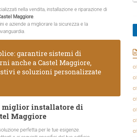
i
lizzati nella vendita, installazione e riparazione di
a
Castel Maggiore
.
m
o
ni e aziende a migliorare la sicurezza e la
*
avanguardia.
lice: garantire sistemi di
erni anche a Castel Maggiore,
ci
stivi e soluzioni personalizzate
ci
ci
ci
 miglior installatore di
ci
tel Maggiore
ci
 soluzione perfetta per le tue esigenze.
ci