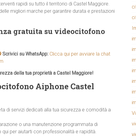
rventi rapidi su tutto il territorio di Castel Maggiore.
c
delle migliori marche per garantire durata e prestazioni
c
I
nza gratuita su videocitofono
i
i
9
Scrivici su WhatsApp:
Clicca qui per avviare la chat
i
om
i
urezza della tua proprietà a Castel Maggiore!
i
ocitofono Aiphone Castel
i
i
di servizi dedicati alla tua sicurezza e comodità a
V
v
 riparazione o una manutenzione programmata di
i per aiutarti con professionalità e rapidità.
v