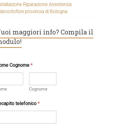
nstallazione Riparazione Assistenza
ideocitofoni provincia di Bologna
uoi maggiori info? Compila il
odulo!
ome Cognome
*
ome
Cognome
ecapito telefonico
*