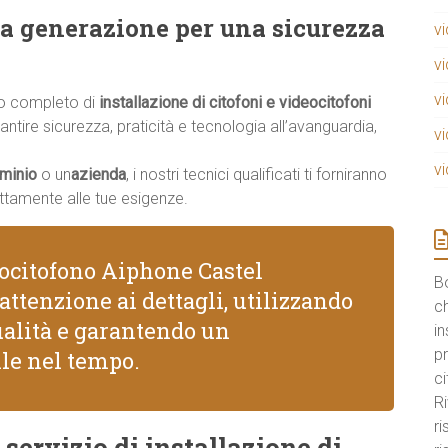
a generazione per una sicurezza
v
v
v
io completo di
installazione di citofoni e videocitofoni
antire sicurezza, praticità e tecnologia all’avanguardia,
v
v
minio
o un
azienda
, i nostri tecnici qualificati ti forniranno
ttamente alle tue esigenze.
eocitofono Aiphone Castel
B
attenzione ai dettagli, utilizzando
ch
ualità e garantendo un
in
pr
le nel tempo.
ci
Ri
r
 servizio di installazione di