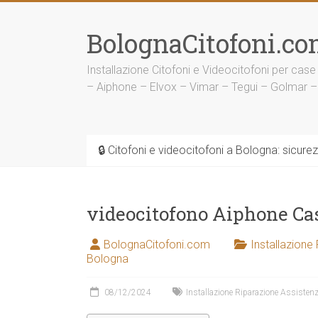
Vai
al
BolognaCitofoni.co
contenuto
Installazione Citofoni e Videocitofoni per case
– Aiphone – Elvox – Vimar – Tegui – Golmar –
🔒 Citofoni e videocitofoni a Bologna: sicure
videocitofono Aiphone Ca
BolognaCitofoni.com
Installazione
Bologna
08/12/2024
Installazione Riparazione Assistenz