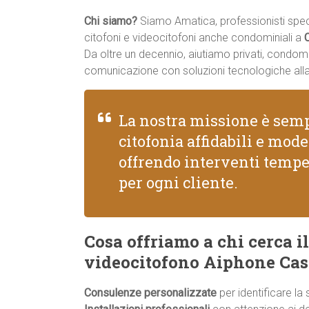
Chi siamo?
Siamo Amatica, professionisti specia
citofoni e videocitofoni anche condominiali a
Da oltre un decennio, aiutiamo privati, condomi
comunicazione con soluzioni tecnologiche all
La nostra missione è semp
citofonia affidabili e mod
offrendo interventi tempe
per ogni cliente.
Cosa offriamo a chi cerca il
videocitofono Aiphone Cas
Consulenze personalizzate
per identificare la