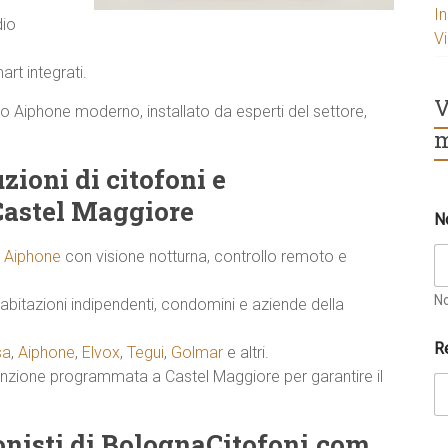
I
dio
V
rt integrati.
V
nto Aiphone moderno, installato da esperti del settore,
m
zioni di citofoni e
Castel Maggiore
N
i Aiphone
con visione notturna, controllo remoto e
N
abitazioni indipendenti, condomini e aziende della
R
sa
,
Aiphone
,
Elvox
,
Tegui
,
Golmar
e altri.
enzione programmata a Castel Maggiore per garantire il
ionisti di BolognaCitofoni.com