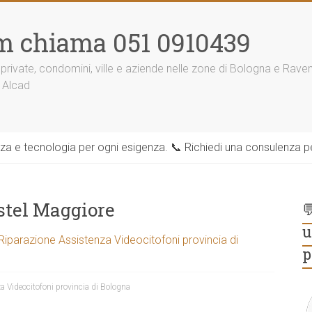
m chiama 051 0910439
 private, condomini, ville e aziende nelle zone di Bologna e Rav
 Alcad
zza e tecnologia per ogni esigenza. 📞 Richiedi una consulenza per
stel Maggiore

u
 Riparazione Assistenza Videocitofoni provincia di
p
a Videocitofoni provincia di Bologna