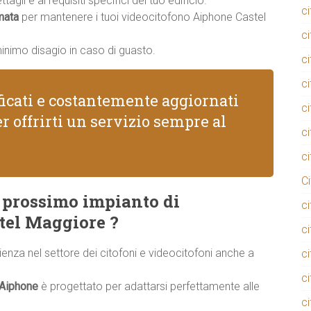
agli e ai requisiti specifici del tuo edificio.
c
mata
per mantenere i tuoi videocitofono Aiphone Castel
c
minimo disagio in caso di guasto.
c
c
ificati e costantemente aggiornati
ci
r offrirti un servizio sempre al
c
c
C
il prossimo impianto di
c
tel Maggiore ?
c
rienza nel settore dei citofoni e videocitofoni anche a
c
c
 Aiphone
è progettato per adattarsi perfettamente alle
c