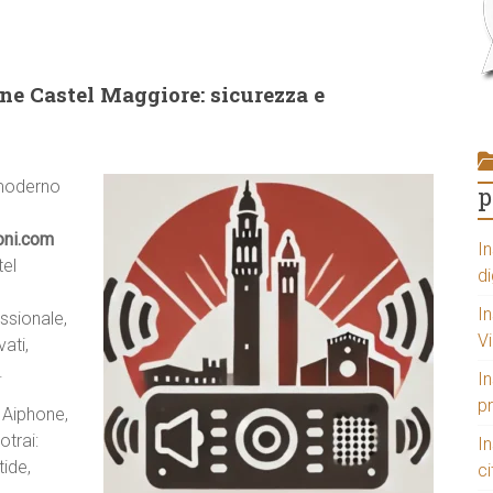
ne Castel Maggiore: sicurezza e
 moderno
p
oni.com
In
el
di
In
ssionale,
V
ati,
.
In
p
 Aiphone,
otrai:
I
tide,
ci