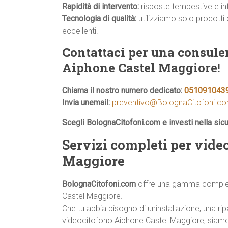
Rapidità di intervento:
risposte tempestive e inte
Tecnologia di qualità:
utilizziamo solo prodotti 
eccellenti.
Contattaci per una consule
Aiphone Castel Maggiore!
Chiama il nostro numero dedicato:
051091043
Invia unemail:
preventivo@BolognaCitofoni.c
Scegli BolognaCitofoni.com e investi nella sic
Servizi completi per vide
Maggiore
BolognaCitofoni.com
offre una gamma completa 
Castel Maggiore.
Che tu abbia bisogno di uninstallazione, una
videocitofono Aiphone Castel Maggiore, siamo qu