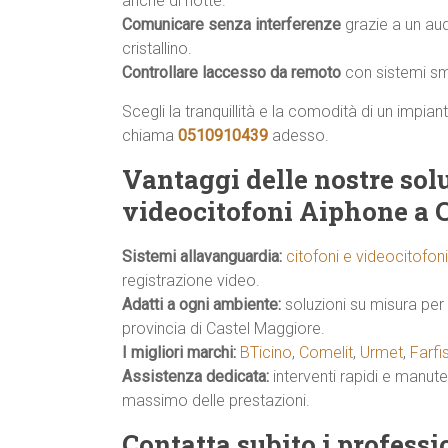
anche di notte.
Comunicare senza interferenze
grazie a un au
cristallino.
Controllare laccesso da remoto
con sistemi sma
Scegli la tranquillità e la comodità di un impia
chiama
0510910439
adesso.
Vantaggi delle nostre solu
videocitofoni Aiphone a 
Sistemi allavanguardia:
citofoni e videocitofon
registrazione video.
Adatti a ogni ambiente:
soluzioni su misura per 
provincia di Castel Maggiore.
I migliori marchi:
BTicino
,
Comelit
,
Urmet
,
Farfi
Assistenza dedicata:
interventi rapidi e manut
massimo delle prestazioni.
Contatta subito i profess