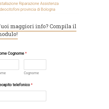
nstallazione Riparazione Assistenza
ideocitofoni provincia di Bologna
uoi maggiori info? Compila il
odulo!
ome Cognome
*
ome
Cognome
ecapito telefonico
*