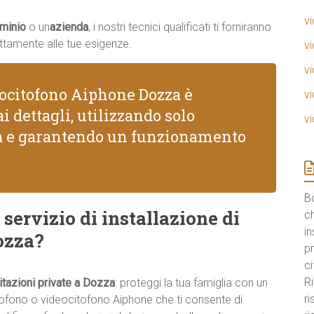
v
minio
o un
azienda
, i nostri tecnici qualificati ti forniranno
ttamente alle tue esigenze.
v
v
eocitofono Aiphone Dozza è
v
i dettagli, utilizzando solo
v
tà e garantendo un funzionamento
B
 servizio di installazione di
ch
in
ozza?
pr
ci
Ri
itazioni private a Dozza
: proteggi la tua famiglia con un
r
tofono o videocitofono Aiphone che ti consente di