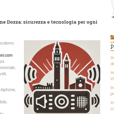
e Dozza: sicurezza e tecnologia per ogni
 moderno
p
oni.com
In
a .
di
ssionale,
In
ati,
V
In
 Aiphone,
p
tide,
I
ci