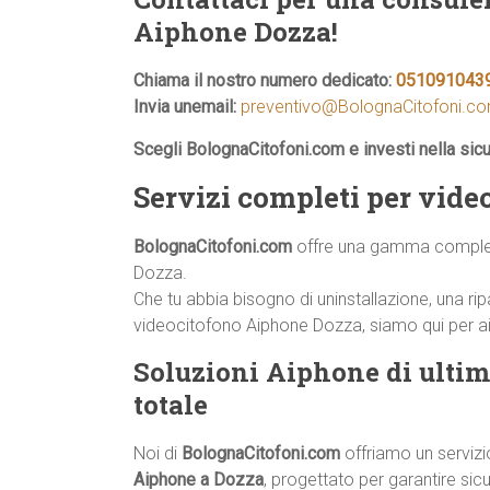
Aiphone Dozza!
Chiama il nostro numero dedicato:
051091043
Invia unemail:
preventivo@BolognaCitofoni.c
Scegli BolognaCitofoni.com e investi nella sic
Servizi completi per vid
BolognaCitofoni.com
offre una gamma completa 
Dozza.
Che tu abbia bisogno di uninstallazione, una
videocitofono Aiphone Dozza, siamo qui per aiut
Soluzioni Aiphone di ultim
totale
Noi di
BolognaCitofoni.com
offriamo un serviz
Aiphone a Dozza
, progettato per garantire sic