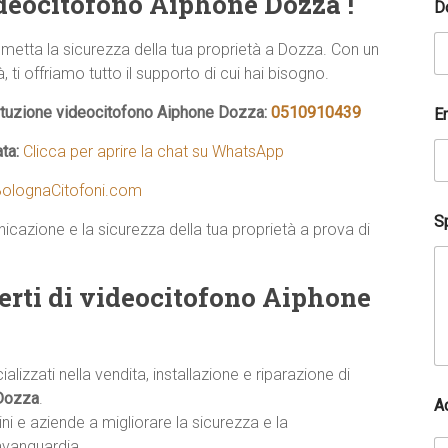
ideocitofono Aiphone Dozza !
D
etta la sicurezza della tua proprietà a Dozza. Con un
 ti offriamo tutto il supporto di cui hai bisogno.
?
tituzione videocitofono Aiphone Dozza:
0510910439
E
C
o
ata:
Clicca per aprire la chat su WhatsApp
g
n
olognaCitofoni.com
o
m
Sp
icazione e la sicurezza della tua proprietà a prova di
e
*
erti di videocitofono Aiphone
lizzati nella vendita, installazione e riparazione di
Dozza
.
A
ni e aziende a migliorare la sicurezza e la
avanguardia.