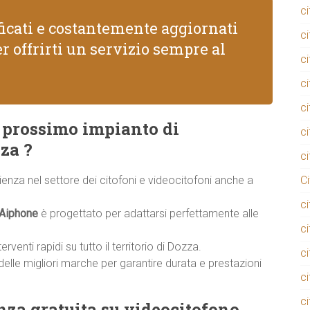
c
ificati e costantemente aggiornati
c
r offrirti un servizio sempre al
c
c
ci
il prossimo impianto di
c
za ?
c
rienza nel settore dei citofoni e videocitofoni anche a
C
c
 Aiphone
è progettato per adattarsi perfettamente alle
c
venti rapidi su tutto il territorio di Dozza.
c
delle migliori marche per garantire durata e prestazioni
c
c
nza gratuita su videocitofono