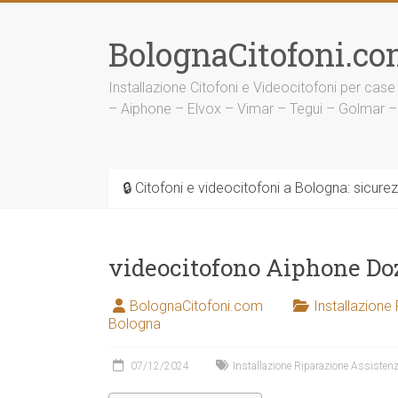
Vai
al
BolognaCitofoni.co
contenuto
Installazione Citofoni e Videocitofoni per case
– Aiphone – Elvox – Vimar – Tegui – Golmar –
🔒 Citofoni e videocitofoni a Bologna: sicure
videocitofono Aiphone Do
BolognaCitofoni.com
Installazione
Bologna
07/12/2024
Installazione Riparazione Assistenz