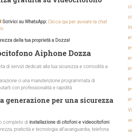
c
c
9
Scrivici su WhatsApp:
Clicca qui per avviare la chat
I
om
i
urezza della tua proprietà a Dozza!
i
eocitofono Aiphone Dozza
i
di servizi dedicati alla tua sicurezza e comodità a
i
i
 riparazione o una manutenzione programmata di
arti con professionalità e rapidità.
i
a generazione per una sicurezza
i
V
v
io completo di
installazione di citofoni e videocitofoni
urezza, praticità e tecnologia all’avanguardia, telefona
v