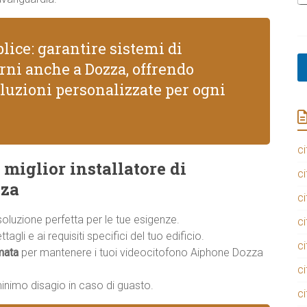
lice: garantire sistemi di
erni anche a Dozza, offrendo
luzioni personalizzate per ogni
ci
 miglior installatore di
ci
zza
ci
 soluzione perfetta per le tue esigenze.
ci
agli e ai requisiti specifici del tuo edificio.
ci
mata
per mantenere i tuoi videocitofono Aiphone Dozza
ci
minimo disagio in caso di guasto.
ci