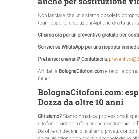
anche per sostituzione v
Non lasciare che un sistema obsoleto comprom
team esperto e soluzioni Aiphone di alta qualità,
Chiama ora per un preventivo gratuito per sos
Scrivici su WhatsApp per una risposta immedi
Preferisci unemail? Contattaci a:
preventivo@B
Affidati a
BolognaCitofoni.com
e rendi la comun
futuro!
BolognaCitofoni.com: esp
Dozza da oltre 10 anni
Chi siamo?
Siamo Amatica, professionisti specia
citofoni e videocitofoni anche condominiali a
Da oltre un decennio, aiutiamo privati, condomi
comunicazione con soluzioni tecnologiche all