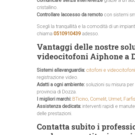
Comunicare senza interferenze
grazie a un au
cristallino.
Controllare laccesso da remoto
con sistemi sma
Scegli la tranquillità e la comodità di un impia
chiama
0510910439
adesso.
Vantaggi delle nostre solu
videocitofoni Aiphone a 
Sistemi allavanguardia:
citofoni e videocitofon
registrazione video.
Adatti a ogni ambiente:
soluzioni su misura per 
provincia di Dozza.
I migliori marchi:
BTicino
,
Comelit
,
Urmet
,
Farfi
Assistenza dedicata:
interventi rapidi e manu
delle prestazioni.
Contatta subito i profess