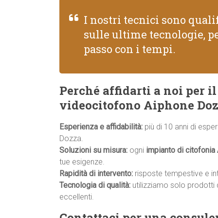
I nostri tecnici sono qual
sulle ultime tecnologie, pe
passo con i tempi.
Perché affidarti a noi per 
videocitofono Aiphone Doz
Esperienza e affidabilità:
più di 10 anni di espe
Dozza.
Soluzioni su misura:
ogni
impianto di citofonia
tue esigenze.
Rapidità di intervento:
risposte tempestive e inter
Tecnologia di qualità:
utilizziamo solo prodotti 
eccellenti.
Contattaci per una consule