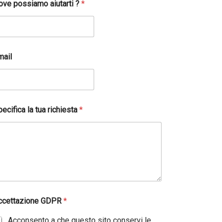
ove possiamo aiutarti ?
*
mail
ecifica la tua richiesta
*
ccettazione GDPR
*
Acconsento a che questo sito conservi le