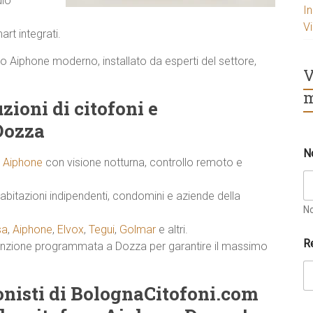
dio
I
V
rt integrati.
nto Aiphone moderno, installato da esperti del settore,
V
m
zioni di citofoni e
Dozza
N
i Aiphone
con visione notturna, controllo remoto e
abitazioni indipendenti, condomini e aziende della
N
sa
,
Aiphone
,
Elvox
,
Tegui
,
Golmar
e altri.
R
tenzione programmata a Dozza per garantire il massimo
ionisti di BolognaCitofoni.com