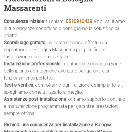
Massarenti
Consulenza iniziale
: tu chiami
0510910439
e noi valutiamo
le tue esigenze specifiche e consigliamo la soluzione più
adatta.
Sopralluogo gratuito
: un nostro tecnico effettua un
sopralluogo a Bologna Massarenti per pianificare
linstallazione nei minimi dettagli.
Installazione professionale
: montaggio e configurazione
dellimpianto con tecniche avanzate per garantire un
funzionamento perfetto.
Test e verifica
: controlliamo ogni funzione dellimpianto e ti
spieghiamo come utilizzarlo al meglio.
Assistenza post-installazione
: offriamo supporto continuo
e manutenzione programmata per garantire prestazioni
sempre ottimali.
Richiedi una consulenza per linstallazione a Bologna
Massarenti o per sostituzione videocitofono BTicino