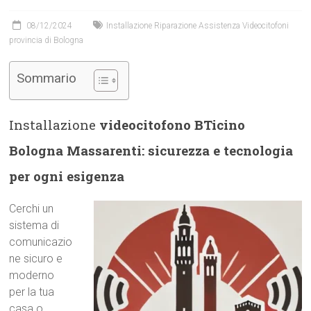
08/12/2024
Installazione Riparazione Assistenza Videocitofoni
provincia di Bologna
Sommario
Installazione
videocitofono BTicino
Bologna Massarenti: sicurezza e tecnologia
per ogni esigenza
Cerchi un
sistema di
comunicazio
ne sicuro e
moderno
per la tua
casa o