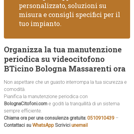
personalizzato, soluzioni su
misura e consigli specifici per il
tuo impianto.
Organizza la tua manutenzione
periodica su videocitofono
BTicino Bologna Massarenti ora
Non aspettare che un guasto interrompa la tua sicurezza e
comodità.
Pianifica la manutenzione periodica con
BolognaCitofoni.com
e goditi la tranquillità di un sistema
sempre efficiente.
Chiama ora per una consulenza gratuita:
0510910439
–
Contattaci su
WhatsApp
Scrivici
unemail