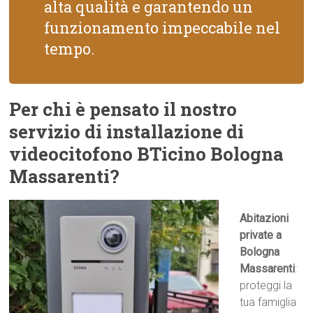
alta qualità e garantendo un
funzionamento impeccabile nel
tempo.
Per chi è pensato il nostro
servizio di installazione di
videocitofono BTicino Bologna
Massarenti?
Abitazioni
private a
Bologna
Massarenti
:
proteggi la
tua famiglia