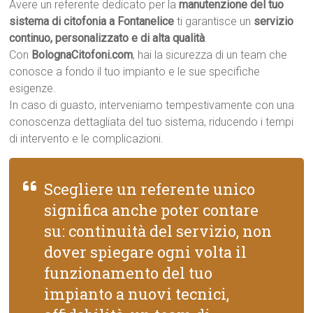
Avere un referente dedicato per la
manutenzione del tuo
sistema di citofonia a Fontanelice
ti garantisce un
servizio
continuo, personalizzato e di alta qualità
.
Con
BolognaCitofoni.com
, hai la sicurezza di un team che
conosce a fondo il tuo impianto e le sue specifiche
esigenze.
In caso di guasto, interveniamo tempestivamente con una
conoscenza dettagliata del tuo sistema, riducendo i tempi
di intervento e le complicazioni.
Scegliere un referente unico
significa anche poter contare
su: continuità del servizio, non
dover spiegare ogni volta il
funzionamento del tuo
impianto a nuovi tecnici,