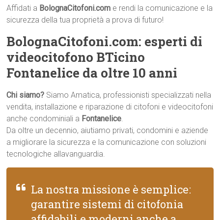
Affidati a
BolognaCitofoni.com
e rendi la comunicazione e la
sicurezza della tua proprietà a prova di futuro!
BolognaCitofoni.com: esperti di
videocitofono BTicino
Fontanelice da oltre 10 anni
Chi siamo?
Siamo Amatica, professionisti specializzati nella
vendita, installazione e riparazione di citofoni e videocitofoni
anche condominiali a
Fontanelice
.
Da oltre un decennio, aiutiamo privati, condomini e aziende
a migliorare la sicurezza e la comunicazione con soluzioni
tecnologiche allavanguardia.
La nostra missione è semplice:
garantire sistemi di citofonia
affidabili e moderni anche a