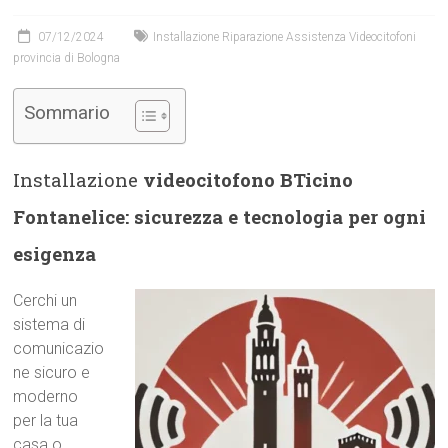
07/12/2024
Installazione Riparazione Assistenza Videocitofoni
provincia di Bologna
Sommario
Installazione
videocitofono BTicino
Fontanelice: sicurezza e tecnologia per ogni
esigenza
Cerchi un
sistema di
comunicazio
ne sicuro e
moderno
per la tua
casa o