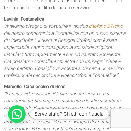
professionalità e tempestività. Ecco alcune recensioni che
testimoniano la qualità del nostro servizio.
Lavinia  Fontanelice
“Avevamo bisogno di sostituire il vecchio
citofono BTicino
del nostro condominio a Fontanelice con un nuovo sistema
di videocitofoni. Il team di BolognaCitofoni.com è stato
impeccabile: hanno consigliato la soluzione migliore,
installato tutto rapidamente e con un risultato eccellente.
Ora possiamo controllare chi entra con immagini nitide e
audio perfetto. Consiglio vivamente a chi cerca un servizio
professionale per citofoni e videocitofoni a Fontanelice!”
Marcello  Casalecchio di Reno
“Il nostro videocitofono BTicino non funzionava più
correttamente, limmagine era sfocata e laudio disturbato.
Ho contattato BolognaCitofoni.com e nel giro di 24 ore un
Serve aiuto? Chiedi con fiducia!
tecnico è intervenuto e ha risolto tutto. Servizio rapido,
professionale e cortese. Se avete bisogno di riparare
videocitofoni BTicino a Fontanelice, sono i migliori!”