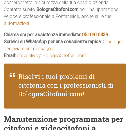
comprometta la sicurezza della tua casa o azienda.
Contatta subito
BolognaCitofoni.com
per una riparazione
veloce e professionale a Fontanelice, anche sulle tue
automazioni
.
Chiama ora per assistenza immediata:
0510910439
Scrivici su WhatsApp per una consulenza rapida:
Clicca qui
per inviare un messaggio
Email:
preventivo@BolognaCitofoni.com
Risolvi i tuoi problemi di
citofonia con i professionisti di
BolognaCitofoni.com!
Manutenzione programmata per
citofoni e videocitofoni a