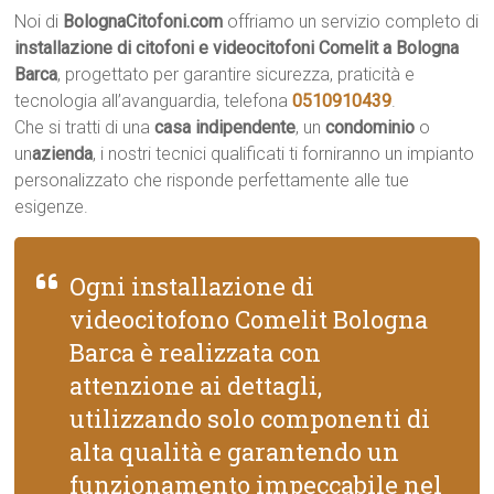
Noi di
BolognaCitofoni.com
offriamo un servizio completo di
installazione di citofoni e videocitofoni Comelit a Bologna
Barca
, progettato per garantire sicurezza, praticità e
tecnologia all’avanguardia, telefona
0510910439
.
Che si tratti di una
casa indipendente
, un
condominio
o
un
azienda
, i nostri tecnici qualificati ti forniranno un impianto
personalizzato che risponde perfettamente alle tue
esigenze.
Ogni installazione di
videocitofono Comelit Bologna
Barca è realizzata con
attenzione ai dettagli,
utilizzando solo componenti di
alta qualità e garantendo un
funzionamento impeccabile nel