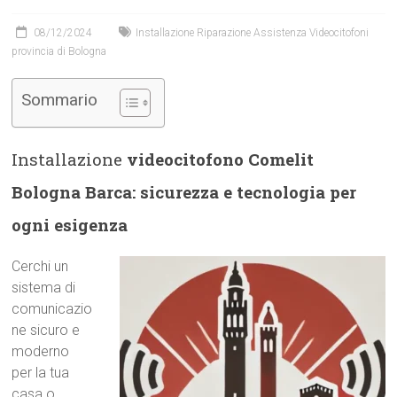
08/12/2024
Installazione Riparazione Assistenza Videocitofoni
provincia di Bologna
Sommario
Installazione
videocitofono Comelit
Bologna Barca: sicurezza e tecnologia per
ogni esigenza
Cerchi un
sistema di
comunicazio
ne sicuro e
moderno
per la tua
casa o