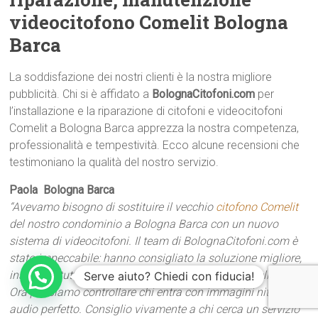
videocitofono Comelit Bologna
Barca
La soddisfazione dei nostri clienti è la nostra migliore
pubblicità. Chi si è affidato a
BolognaCitofoni.com
per
l’installazione e la riparazione di citofoni e videocitofoni
Comelit a Bologna Barca apprezza la nostra competenza,
professionalità e tempestività. Ecco alcune recensioni che
testimoniano la qualità del nostro servizio.
Paola  Bologna Barca
“Avevamo bisogno di sostituire il vecchio
citofono Comelit
del nostro condominio a Bologna Barca con un nuovo
sistema di videocitofoni. Il team di BolognaCitofoni.com è
stato impeccabile: hanno consigliato la soluzione migliore,
installato tutto rapidamente e con un risultato eccellente.
Serve aiuto? Chiedi con fiducia!
Ora possiamo controllare chi entra con immagini nitide e
audio perfetto. Consiglio vivamente a chi cerca un servizio