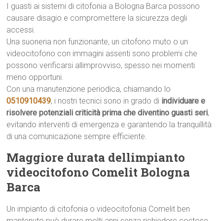
I guasti ai sistemi di citofonia a Bologna Barca possono
causare disagio e compromettere la sicurezza degli
accessi.
Una suoneria non funzionante, un citofono muto o un
videocitofono con immagini assenti sono problemi che
possono verificarsi allimprovviso, spesso nei momenti
meno opportuni.
Con una manutenzione periodica, chiamando lo
0510910439
, i nostri tecnici sono in grado di
individuare e
risolvere potenziali criticità prima che diventino guasti seri
,
evitando interventi di emergenza e garantendo la tranquillità
di una comunicazione sempre efficiente.
Maggiore durata dellimpianto
videocitofono Comelit Bologna
Barca
Un impianto di citofonia o videocitofonia Comelit ben
mantenuto può durare molti anni senza richiedere costose