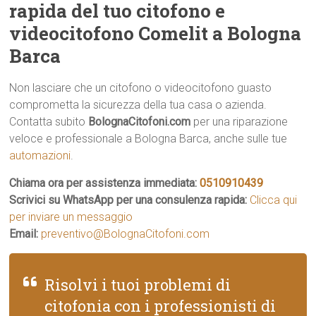
rapida del tuo citofono e
videocitofono Comelit a Bologna
Barca
Non lasciare che un citofono o videocitofono guasto
comprometta la sicurezza della tua casa o azienda.
Contatta subito
BolognaCitofoni.com
per una riparazione
veloce e professionale a Bologna Barca, anche sulle tue
automazioni
.
Chiama ora per assistenza immediata:
0510910439
Scrivici su WhatsApp per una consulenza rapida:
Clicca qui
per inviare un messaggio
Email:
preventivo@BolognaCitofoni.com
Risolvi i tuoi problemi di
citofonia con i professionisti di