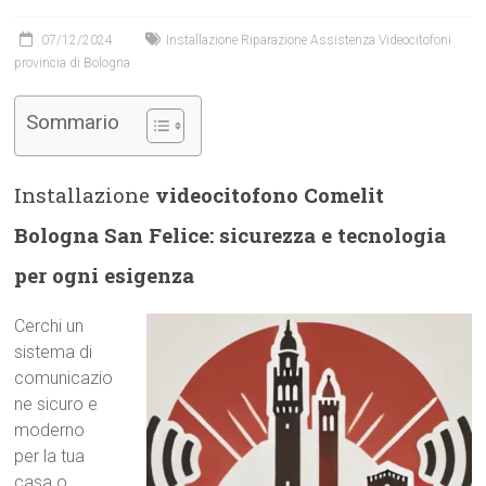
07/12/2024
Installazione Riparazione Assistenza Videocitofoni
provincia di Bologna
Sommario
Installazione
videocitofono Comelit
Bologna San Felice: sicurezza e tecnologia
per ogni esigenza
Cerchi un
sistema di
comunicazio
ne sicuro e
moderno
per la tua
casa o