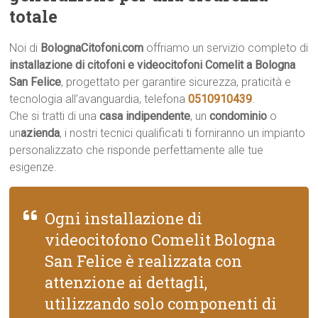
totale
Noi di
BolognaCitofoni.com
offriamo un servizio completo di
installazione di citofoni e videocitofoni Comelit a Bologna
San Felice
, progettato per garantire sicurezza, praticità e
tecnologia all’avanguardia, telefona
0510910439
.
Che si tratti di una
casa indipendente
, un
condominio
o
un
azienda
, i nostri tecnici qualificati ti forniranno un impianto
personalizzato che risponde perfettamente alle tue
esigenze.
Ogni installazione di
videocitofono Comelit Bologna
San Felice è realizzata con
attenzione ai dettagli,
utilizzando solo componenti di