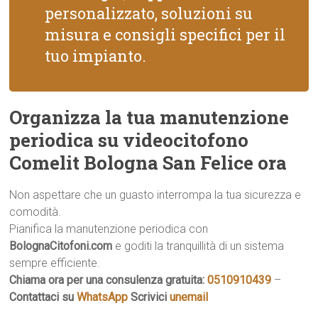
personalizzato, soluzioni su
misura e consigli specifici per il
tuo impianto.
Organizza la tua manutenzione
periodica su videocitofono
Comelit Bologna San Felice ora
Non aspettare che un guasto interrompa la tua sicurezza e
comodità.
Pianifica la manutenzione periodica con
BolognaCitofoni.com
e goditi la tranquillità di un sistema
sempre efficiente.
Chiama ora per una consulenza gratuita:
0510910439
–
Contattaci su
WhatsApp
Scrivici
unemail