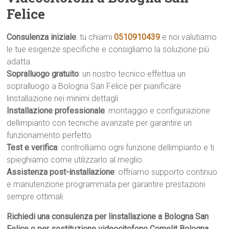
Felice
Consulenza iniziale
: tu chiami
0510910439
e noi valutiamo
le tue esigenze specifiche e consigliamo la soluzione più
adatta.
Sopralluogo gratuito
: un nostro tecnico effettua un
sopralluogo a Bologna San Felice per pianificare
linstallazione nei minimi dettagli.
Installazione professionale
: montaggio e configurazione
dellimpianto con tecniche avanzate per garantire un
funzionamento perfetto.
Test e verifica
: controlliamo ogni funzione dellimpianto e ti
spieghiamo come utilizzarlo al meglio.
Assistenza post-installazione
: offriamo supporto continuo
e manutenzione programmata per garantire prestazioni
sempre ottimali.
Richiedi una consulenza per linstallazione a Bologna San
Felice o per sostituzione videocitofono Comelit Bologna