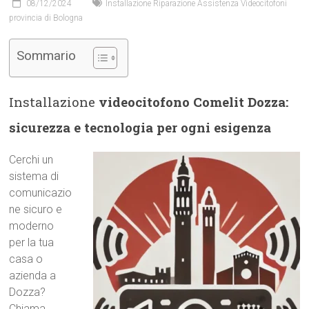
08/12/2024
Installazione Riparazione Assistenza Videocitofoni
provincia di Bologna
Sommario
Installazione
videocitofono Comelit Dozza:
sicurezza e tecnologia per ogni esigenza
Cerchi un
sistema di
comunicazio
ne sicuro e
moderno
per la tua
casa o
azienda a
Dozza?
Chiama