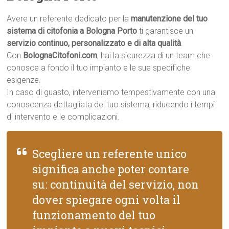
Avere un referente dedicato per la
manutenzione del tuo
sistema di citofonia a Bologna Porto
ti garantisce un
servizio continuo, personalizzato e di alta qualità
.
Con
BolognaCitofoni.com
, hai la sicurezza di un team che
conosce a fondo il tuo impianto e le sue specifiche
esigenze.
In caso di guasto, interveniamo tempestivamente con una
conoscenza dettagliata del tuo sistema, riducendo i tempi
di intervento e le complicazioni.
Scegliere un referente unico
significa anche poter contare
su: continuità del servizio, non
dover spiegare ogni volta il
funzionamento del tuo