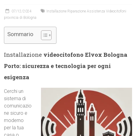
07/12/2024
Installazione Riparazione Assistenza Videocitofoni
provincia di Bologna
Sommario
Installazione
videocitofono Elvox Bologna
Porto: sicurezza e tecnologia per ogni
esigenza
Cerchi un
sistema di
comunicazio
ne sicuro e
moderno
per la tua
casa o