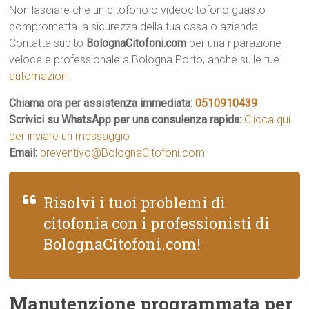
Non lasciare che un citofono o videocitofono guasto
comprometta la sicurezza della tua casa o azienda.
Contatta subito
BolognaCitofoni.com
per una riparazione
veloce e professionale a Bologna Porto, anche sulle tue
automazioni
.
Chiama ora per assistenza immediata:
0510910439
Scrivici su WhatsApp per una consulenza rapida:
Clicca qui
per inviare un messaggio
Email:
preventivo@BolognaCitofoni.com
Risolvi i tuoi problemi di
citofonia con i professionisti di
BolognaCitofoni.com!
Manutenzione programmata per