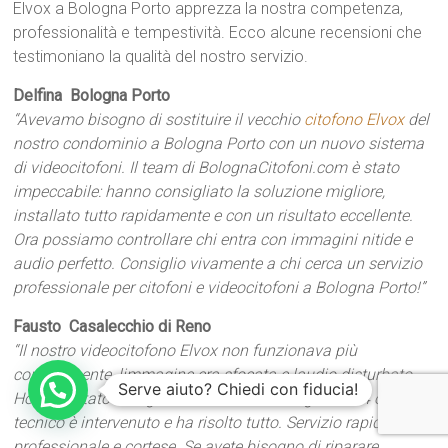
Elvox a Bologna Porto apprezza la nostra competenza,
professionalità e tempestività. Ecco alcune recensioni che
testimoniano la qualità del nostro servizio.
Delfina  Bologna Porto
“Avevamo bisogno di sostituire il vecchio
citofono Elvox
del
nostro condominio a Bologna Porto con un nuovo sistema
di videocitofoni. Il team di BolognaCitofoni.com è stato
impeccabile: hanno consigliato la soluzione migliore,
installato tutto rapidamente e con un risultato eccellente.
Ora possiamo controllare chi entra con immagini nitide e
audio perfetto. Consiglio vivamente a chi cerca un servizio
professionale per citofoni e videocitofoni a Bologna Porto!”
Fausto  Casalecchio di Reno
“Il nostro videocitofono Elvox non funzionava più
correttamente, limmagine era sfocata e laudio disturbato.
Serve aiuto? Chiedi con fiducia!
Ho contattato BolognaCitofoni.com e nel giro di 24 ore un
tecnico è intervenuto e ha risolto tutto. Servizio rapido,
professionale e cortese. Se avete bisogno di riparare