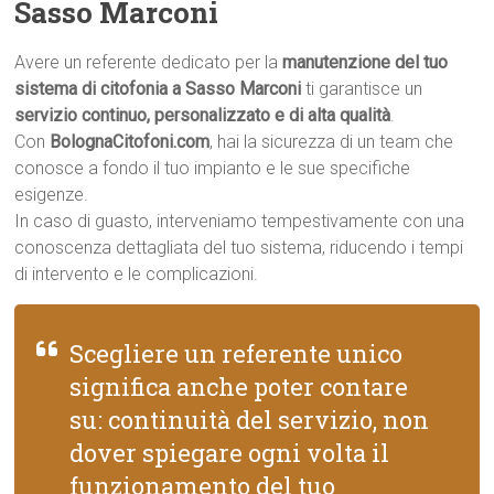
Sasso Marconi
Avere un referente dedicato per la
manutenzione del tuo
sistema di citofonia a Sasso Marconi
ti garantisce un
servizio continuo, personalizzato e di alta qualità
.
Con
BolognaCitofoni.com
, hai la sicurezza di un team che
conosce a fondo il tuo impianto e le sue specifiche
esigenze.
In caso di guasto, interveniamo tempestivamente con una
conoscenza dettagliata del tuo sistema, riducendo i tempi
di intervento e le complicazioni.
Scegliere un referente unico
significa anche poter contare
su: continuità del servizio, non
dover spiegare ogni volta il
funzionamento del tuo