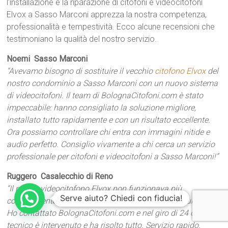
l’installazione e la riparazione di citofoni e videocitofoni
Elvox a Sasso Marconi apprezza la nostra competenza,
professionalità e tempestività. Ecco alcune recensioni che
testimoniano la qualità del nostro servizio.
Noemi  Sasso Marconi
“Avevamo bisogno di sostituire il vecchio
citofono Elvox
del
nostro condominio a Sasso Marconi con un nuovo sistema
di videocitofoni. Il team di BolognaCitofoni.com è stato
impeccabile: hanno consigliato la soluzione migliore,
installato tutto rapidamente e con un risultato eccellente.
Ora possiamo controllare chi entra con immagini nitide e
audio perfetto. Consiglio vivamente a chi cerca un servizio
professionale per citofoni e videocitofoni a Sasso Marconi!”
Ruggero  Casalecchio di Reno
“Il nostro videocitofono Elvox non funzionava più
Serve aiuto? Chiedi con fiducia!
correttamente, limmagine era sfocata e laudio disturbato.
Ho contattato BolognaCitofoni.com e nel giro di 24 ore un
tecnico è intervenuto e ha risolto tutto. Servizio rapido,