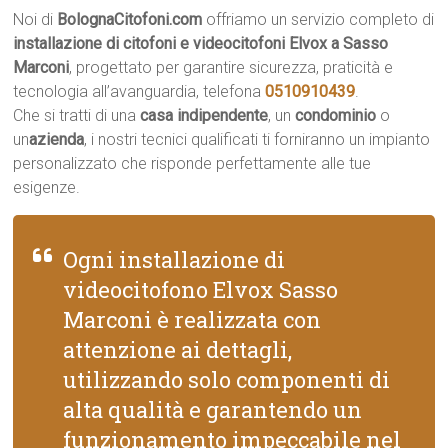
Noi di
BolognaCitofoni.com
offriamo un servizio completo di
installazione di citofoni e videocitofoni Elvox a Sasso
Marconi
, progettato per garantire sicurezza, praticità e
tecnologia all’avanguardia, telefona
0510910439
.
Che si tratti di una
casa indipendente
, un
condominio
o
un
azienda
, i nostri tecnici qualificati ti forniranno un impianto
personalizzato che risponde perfettamente alle tue
esigenze.
Ogni installazione di
videocitofono Elvox Sasso
Marconi è realizzata con
attenzione ai dettagli,
utilizzando solo componenti di
alta qualità e garantendo un
funzionamento impeccabile nel