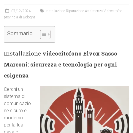
07/12/2024
Installazione Riparazione Assistenza Videocitofoni
provincia di Bologna
Sommario
Installazione
videocitofono Elvox Sasso
Marconi: sicurezza e tecnologia per ogni
esigenza
Cerchi un
sistema di
comunicazio
ne sicuro e
moderno
per la tua
casa o