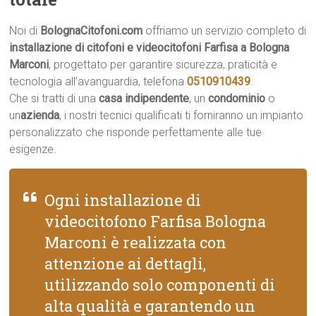
Noi di
BolognaCitofoni.com
offriamo un servizio completo di
installazione di citofoni e videocitofoni Farfisa a Bologna
Marconi
, progettato per garantire sicurezza, praticità e
tecnologia all’avanguardia, telefona
0510910439
.
Che si tratti di una
casa indipendente
, un
condominio
o
un
azienda
, i nostri tecnici qualificati ti forniranno un impianto
personalizzato che risponde perfettamente alle tue
esigenze.
Ogni installazione di
videocitofono Farfisa Bologna
Marconi è realizzata con
attenzione ai dettagli,
utilizzando solo componenti di
alta qualità e garantendo un