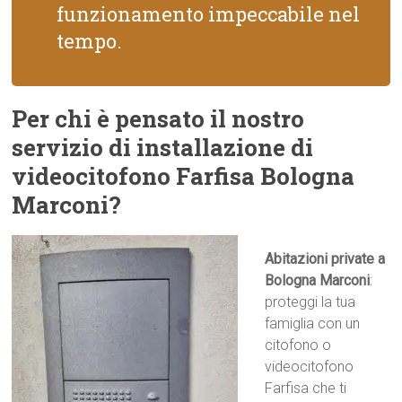
funzionamento impeccabile nel
tempo.
Per chi è pensato il nostro
servizio di installazione di
videocitofono Farfisa Bologna
Marconi?
Abitazioni private a
Bologna Marconi
:
proteggi la tua
famiglia con un
citofono o
videocitofono
Farfisa che ti