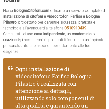
Noi di
BolognaCitofoni.com
offriamo un servizio completo di
installazione di citofoni e videocitofoni Farfisa a Bologna
Pilastro
, progettato per garantire sicurezza, praticità e
tecnologia all’avanguardia, telefona
0510910439
.
Che si tratti di una
casa indipendente
, un
condominio
o
un
azienda
, i nostri tecnici qualificati ti forniranno un impianto
personalizzato che risponde perfettamente alle tue
esigenze.
Ogni installazione di
videocitofono Farfisa Bologna
Pilastro è realizzata con
attenzione ai dettagli,
utilizzando solo componenti di
alta qualità e garantendo un