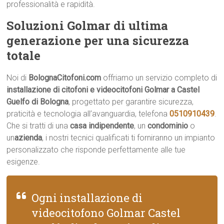
professionalità e rapidità.
Soluzioni Golmar di ultima
generazione per una sicurezza
totale
Noi di
BolognaCitofoni.com
offriamo un servizio completo di
installazione di citofoni e videocitofoni Golmar a Castel
Guelfo di Bologna
, progettato per garantire sicurezza,
praticità e tecnologia all’avanguardia, telefona
0510910439
.
Che si tratti di una
casa indipendente
, un
condominio
o
un
azienda
, i nostri tecnici qualificati ti forniranno un impianto
personalizzato che risponde perfettamente alle tue
esigenze.
Ogni installazione di
videocitofono Golmar Castel