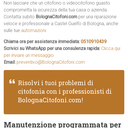
Non lasciare che un citofono o videocitofono guasto
comprometta la sicurezza della tua casa o azienda.
Contatta subito
BolognaCitofoni.com
per una riparazione
veloce e professionale a Castel Guelfo di Bologna, anche
sulle tue
automazioni
.
Chiama ora per assistenza immediata:
0510910439
Scrivici su WhatsApp per una consulenza rapida:
Clicca qui
per inviare un messaggio
Email:
preventivo@BolognaCitofoni.com
Risolvi i tuoi problemi di
citofonia con i professionisti di
BolognaCitofoni.com!
Manutenzione programmata per