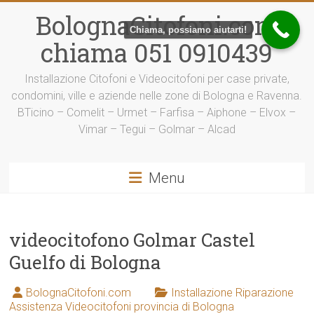
Vai
BolognaCitofoni.com
al
Chiama, possiamo aiutarti!
contenuto
chiama 051 0910439
Installazione Citofoni e Videocitofoni per case private,
condomini, ville e aziende nelle zone di Bologna e Ravenna.
BTicino – Comelit – Urmet – Farfisa – Aiphone – Elvox –
Vimar – Tegui – Golmar – Alcad
Menu
videocitofono Golmar Castel
Guelfo di Bologna
BolognaCitofoni.com
Installazione Riparazione
Assistenza Videocitofoni provincia di Bologna