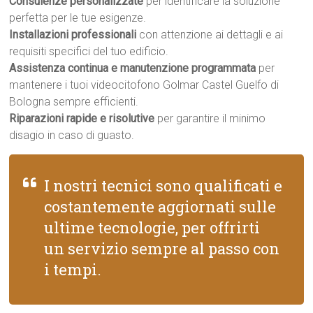
Consulenze personalizzate
per identificare la soluzione
perfetta per le tue esigenze.
Installazioni professionali
con attenzione ai dettagli e ai
requisiti specifici del tuo edificio.
Assistenza continua e manutenzione programmata
per
mantenere i tuoi videocitofono Golmar Castel Guelfo di
Bologna sempre efficienti.
Riparazioni rapide e risolutive
per garantire il minimo
disagio in caso di guasto.
I nostri tecnici sono qualificati e
costantemente aggiornati sulle
ultime tecnologie, per offrirti
un servizio sempre al passo con
i tempi.