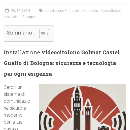
08/12/2024
Installazione Riparazione Assistenza Videocitofoni
provincia di Bologna
Sommario
Installazione
videocitofono Golmar Castel
Guelfo di Bologna: sicurezza e tecnologia
per ogni esigenza
Cerchi un
sistema di
comunicazio
ne sicuro e
moderno
per la tua
casa o