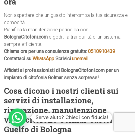
ora
Non aspettare che un guasto interrompa la tua sicurezza e
comodità.
Pianifica la manutenzione periodica con
BolognaCitofoni.com
e goditi la tranquillità di un sistema
sempre efficiente.
Chiama ora per una consulenza gratuita:
0510910439
–
Contattaci su
WhatsApp
Scrivici
unemail
Affidati ai professionisti di BolognaCitofoni.com per un
impianto di citofonia Golmar senza sorprese!
Cosa dicono i nostri clienti sui
servizi di installazione,
riparazione, manutenzione
Serve aiuto? Chiedi con fiducia!
videocitofono Golmar Castel
Guelfo di Bologna