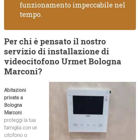
funzionamento impeccabile nel
tempo.
Per chi è pensato il nostro
servizio di installazione di
videocitofono Urmet Bologna
Marconi?
Abitazioni
private a
Bologna
Marconi
:
proteggi la tua
famiglia con un
citofono o