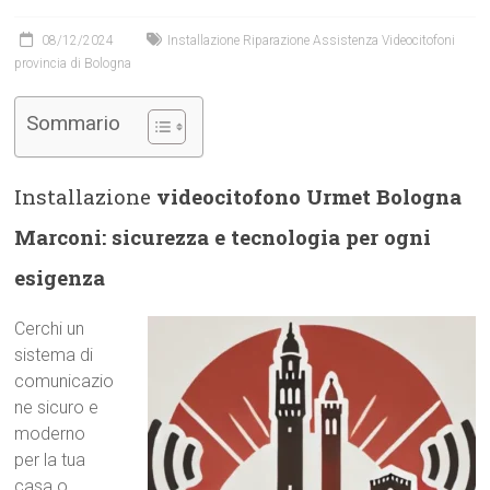
08/12/2024
Installazione Riparazione Assistenza Videocitofoni
provincia di Bologna
Sommario
Installazione
videocitofono Urmet Bologna
Marconi: sicurezza e tecnologia per ogni
esigenza
Cerchi un
sistema di
comunicazio
ne sicuro e
moderno
per la tua
casa o