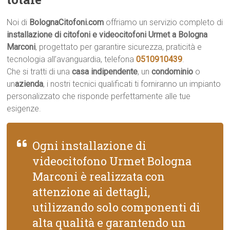
Noi di
BolognaCitofoni.com
offriamo un servizio completo di
installazione di citofoni e videocitofoni Urmet a Bologna
Marconi
, progettato per garantire sicurezza, praticità e
tecnologia all’avanguardia, telefona
0510910439
.
Che si tratti di una
casa indipendente
, un
condominio
o
un
azienda
, i nostri tecnici qualificati ti forniranno un impianto
personalizzato che risponde perfettamente alle tue
esigenze.
Ogni installazione di
videocitofono Urmet Bologna
Marconi è realizzata con
attenzione ai dettagli,
utilizzando solo componenti di
alta qualità e garantendo un