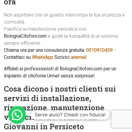
ora
Non aspettare che un guasto interrompa la tua sicurezza e
comodità.
Pianifica la manutenzione periodica con
BolognaCitofoni.com
e goditi la tranquillità di un sistema
sempre efficiente.
Chiama ora per una consulenza gratuita:
0510910439
–
Contattaci su
WhatsApp
Scrivici
unemail
Affidati ai professionisti di BolognaCitofoni.com per un
impianto di citofonia Urmet senza sorprese!
Cosa dicono i nostri clienti sui
servizi di installazione,
riparazione, manutenzione
Serve aiuto? Chiedi con fiducia!
videocitofono Urmet San
Giovanni in Persiceto