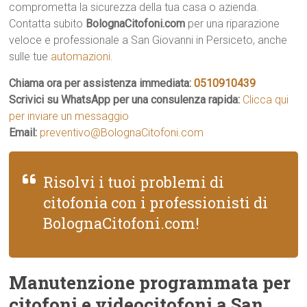
comprometta la sicurezza della tua casa o azienda.
Contatta subito
BolognaCitofoni.com
per una riparazione
veloce e professionale a San Giovanni in Persiceto, anche
sulle tue
automazioni
.
Chiama ora per assistenza immediata:
0510910439
Scrivici su WhatsApp per una consulenza rapida:
Clicca qui
per inviare un messaggio
Email:
preventivo@BolognaCitofoni.com
Risolvi i tuoi problemi di
citofonia con i professionisti di
BolognaCitofoni.com!
Manutenzione programmata per
citofoni e videocitofoni a San