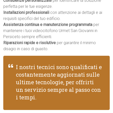
Consulenze personalizzate
per identificare la soluzione
perfetta per le tue esigenze.
Installazioni professionali
con attenzione ai dettagli e ai
requisiti specifici del tuo edificio.
Assistenza continua e manutenzione programmata
per
mantenere i tuoi videocitofono Urmet San Giovanni in
Persiceto sempre efficienti.
Riparazioni rapide e risolutive
per garantire il minimo
disagio in caso di guasto.
I nostri tecnici sono qualificati e
costantemente aggiornati sulle
ultime tecnologie, per offrirti
un servizio sempre al passo con
i tempi.