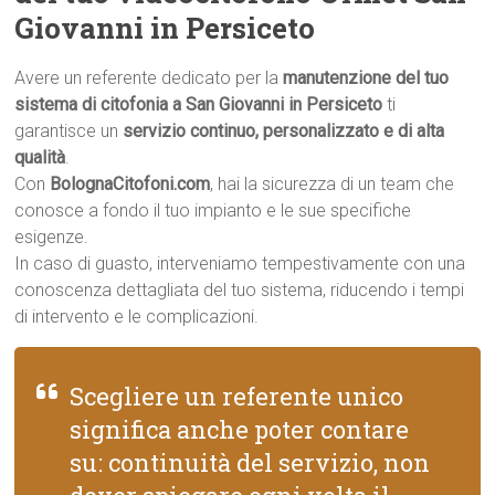
Giovanni in Persiceto
Avere un referente dedicato per la
manutenzione del tuo
sistema di citofonia a San Giovanni in Persiceto
ti
garantisce un
servizio continuo, personalizzato e di alta
qualità
.
Con
BolognaCitofoni.com
, hai la sicurezza di un team che
conosce a fondo il tuo impianto e le sue specifiche
esigenze.
In caso di guasto, interveniamo tempestivamente con una
conoscenza dettagliata del tuo sistema, riducendo i tempi
di intervento e le complicazioni.
Scegliere un referente unico
significa anche poter contare
su: continuità del servizio, non