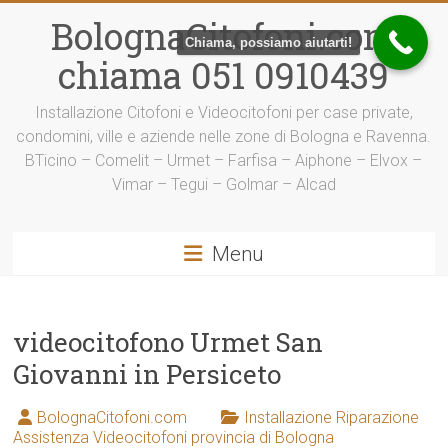
Vai
BolognaCitofoni.com
al
Chiama, possiamo aiutarti!
contenuto
chiama 051 0910439
Installazione Citofoni e Videocitofoni per case private,
condomini, ville e aziende nelle zone di Bologna e Ravenna.
BTicino – Comelit – Urmet – Farfisa – Aiphone – Elvox –
Vimar – Tegui – Golmar – Alcad
Menu
videocitofono Urmet San
Giovanni in Persiceto
BolognaCitofoni.com
Installazione Riparazione
Assistenza Videocitofoni provincia di Bologna