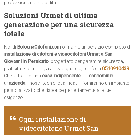
professionalità e rapidità.
Soluzioni Urmet di ultima
generazione per una sicurezza
totale
Noi di
BolognaCitofoni.com
offriamo un servizio completo di
installazione di citofoni e videocitofoni Urmet a San
Giovanni in Persiceto
, progettato per garantire sicurezza,
praticità e tecnologia all’avanguardia, telefona
0510910439
.
Che si tratti di una
casa indipendente
, un
condominio
o
un
azienda
, i nostri tecnici qualificati ti forniranno un impianto
personalizzato che risponde perfettamente alle tue
esigenze.
Ogni installazione di
videocitofono Urmet San