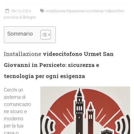
09/12/2024
Installazione Riparazione Assistenza Videocitofoni
provincia di Bologna
Sommario
Installazione
videocitofono Urmet San
Giovanni in Persiceto: sicurezza e
tecnologia per ogni esigenza
Cerchi un
sistema di
comunicazio
ne sicuro e
moderno
per la tua
casa o