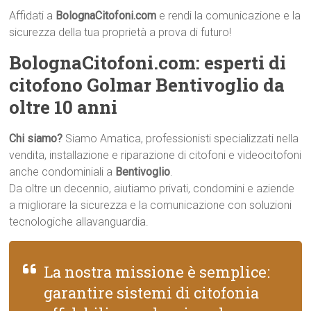
Affidati a
BolognaCitofoni.com
e rendi la comunicazione e la
sicurezza della tua proprietà a prova di futuro!
BolognaCitofoni.com: esperti di
citofono Golmar Bentivoglio da
oltre 10 anni
Chi siamo?
Siamo Amatica, professionisti specializzati nella
vendita, installazione e riparazione di citofoni e videocitofoni
anche condominiali a
Bentivoglio
.
Da oltre un decennio, aiutiamo privati, condomini e aziende
a migliorare la sicurezza e la comunicazione con soluzioni
tecnologiche allavanguardia.
La nostra missione è semplice:
garantire sistemi di citofonia