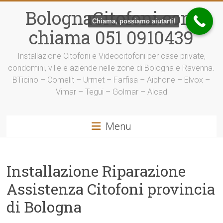
Vai
BolognaCitofoni.com
al
Chiama, possiamo aiutarti!
contenuto
chiama 051 0910439
Installazione Citofoni e Videocitofoni per case private,
condomini, ville e aziende nelle zone di Bologna e Ravenna.
BTicino – Comelit – Urmet – Farfisa – Aiphone – Elvox –
Vimar – Tegui – Golmar – Alcad
Menu
Installazione Riparazione
Assistenza Citofoni provincia
di Bologna