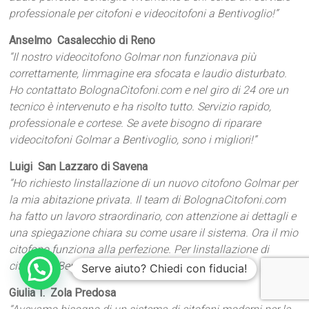
professionale per citofoni e videocitofoni a Bentivoglio!”
Anselmo  Casalecchio di Reno
“Il nostro videocitofono Golmar non funzionava più
correttamente, limmagine era sfocata e laudio disturbato.
Ho contattato BolognaCitofoni.com e nel giro di 24 ore un
tecnico è intervenuto e ha risolto tutto. Servizio rapido,
professionale e cortese. Se avete bisogno di riparare
videocitofoni Golmar a Bentivoglio, sono i migliori!”
Luigi  San Lazzaro di Savena
“Ho richiesto linstallazione di un nuovo citofono Golmar per
la mia abitazione privata. Il team di BolognaCitofoni.com
ha fatto un lavoro straordinario, con attenzione ai dettagli e
una spiegazione chiara su come usare il sistema. Ora il mio
citofono funziona alla perfezione. Per linstallazione di
citofoni a Bentivoglio, non cè scelta migliore!”
Serve aiuto? Chiedi con fiducia!
Giulia T.  Zola Predosa