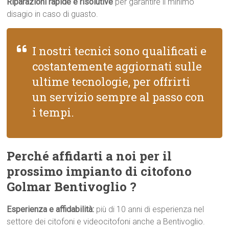
Riparazioni rapide e risolutive
per garantire il minimo
disagio in caso di guasto.
I nostri tecnici sono qualificati e
costantemente aggiornati sulle
ultime tecnologie, per offrirti
un servizio sempre al passo con
i tempi.
Perché affidarti a noi per il
prossimo impianto di citofono
Golmar Bentivoglio ?
Esperienza e affidabilità:
più di 10 anni di esperienza nel
settore dei citofoni e videocitofoni anche a Bentivoglio.