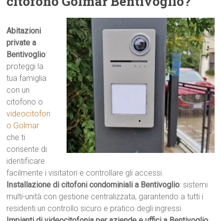
citofono Golmar Bentivoglio?
Abitazioni
private a
Bentivoglio
:
proteggi la
tua famiglia
con un
citofono o
videocitofon
o Golmar
che ti
consente di
identificare
facilmente i visitatori e controllare gli accessi.
Installazione di citofoni condominiali a Bentivoglio
: sistemi
multi-unità con gestione centralizzata, garantendo a tutti i
residenti un controllo sicuro e pratico degli ingressi.
Impianti di videocitofonia per aziende e uffici a Bentivoglio
: