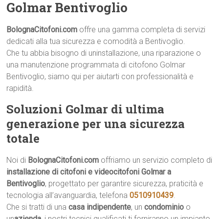
Golmar Bentivoglio
BolognaCitofoni.com
offre una gamma completa di servizi
dedicati alla tua sicurezza e comodità a Bentivoglio.
Che tu abbia bisogno di uninstallazione, una riparazione o
una manutenzione programmata di citofono Golmar
Bentivoglio, siamo qui per aiutarti con professionalità e
rapidità.
Soluzioni Golmar di ultima
generazione per una sicurezza
totale
Noi di
BolognaCitofoni.com
offriamo un servizio completo di
installazione di citofoni e videocitofoni Golmar a
Bentivoglio
, progettato per garantire sicurezza, praticità e
tecnologia all’avanguardia, telefona
0510910439
.
Che si tratti di una
casa indipendente
, un
condominio
o
un
azienda
, i nostri tecnici qualificati ti forniranno un impianto