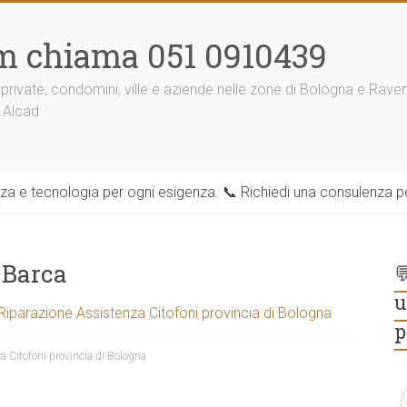
m chiama 051 0910439
 private, condomini, ville e aziende nelle zone di Bologna e Rav
 Alcad
zza e tecnologia per ogni esigenza. 📞 Richiedi una consulenza per
 Barca

u
 Riparazione Assistenza Citofoni provincia di Bologna
p
a Citofoni provincia di Bologna