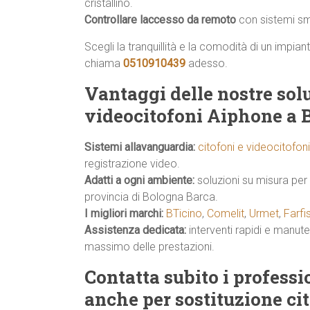
cristallino.
Controllare laccesso da remoto
con sistemi sma
Scegli la tranquillità e la comodità di un impia
chiama
0510910439
adesso.
Vantaggi delle nostre solu
videocitofoni Aiphone a 
Sistemi allavanguardia:
citofoni e videocitofon
registrazione video.
Adatti a ogni ambiente:
soluzioni su misura per 
provincia di Bologna Barca.
I migliori marchi:
BTicino
,
Comelit
,
Urmet
,
Farfi
Assistenza dedicata:
interventi rapidi e manu
massimo delle prestazioni.
Contatta subito i profess
anche per sostituzione ci