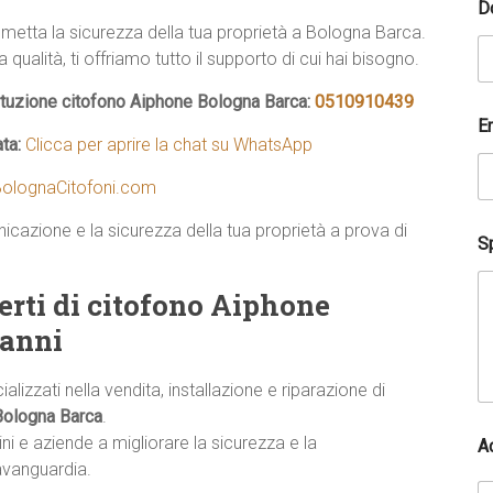
a
D
etta la sicurezza della tua proprietà a Bologna Barca.
qualità, ti offriamo tutto il supporto di cui hai bisogno.
tituzione citofono Aiphone Bologna Barca:
0510910439
E
ata:
Clicca per aprire la chat su WhatsApp
olognaCitofoni.com
icazione e la sicurezza della tua proprietà a prova di
Sp
erti di citofono Aiphone
 anni
lizzati nella vendita, installazione e riparazione di
Bologna Barca
.
ni e aziende a migliorare la sicurezza e la
A
avanguardia.