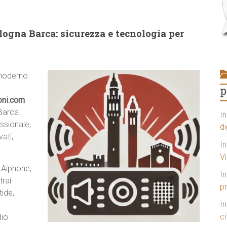
ogna Barca: sicurezza e tecnologia per
 moderno
p
oni.com
arca .
In
ssionale,
di
ati,
In
V
 Aiphone,
In
rai:
p
tide,
I
ci
dio