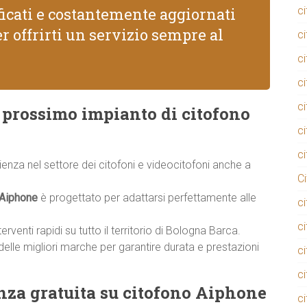
ificati e costantemente aggiornati
c
r offrirti un servizio sempre al
c
c
c
ci
il prossimo impianto di citofono
c
c
rienza nel settore dei citofoni e videocitofoni anche a
C
 Aiphone
è progettato per adattarsi perfettamente alle
c
c
rventi rapidi su tutto il territorio di Bologna Barca.
delle migliori marche per garantire durata e prestazioni
c
c
nza gratuita su citofono Aiphone
c