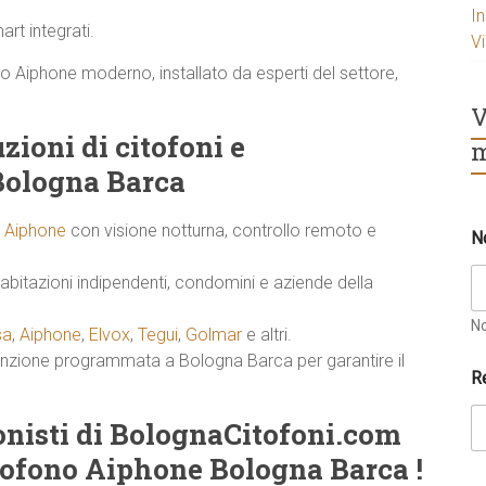
I
rt integrati.
V
nto Aiphone moderno, installato da esperti del settore,
V
zioni di citofoni e
m
Bologna Barca
t
i Aiphone
con visione notturna, controllo remoto e
N
e
l
abitazioni indipendenti, condomini e aziende della
e
f
o
N
sa
,
Aiphone
,
Elvox
,
Tegui
,
Golmar
e altri.
n
tenzione programmata a Bologna Barca per garantire il
i
R
c
o
ionisti di BolognaCitofoni.com
?
t
tofono Aiphone Bologna Barca !
u