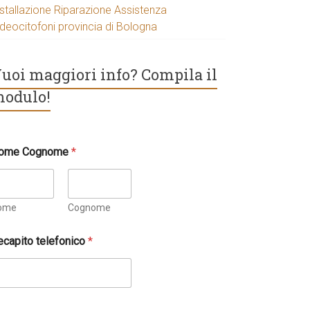
nstallazione Riparazione Assistenza
ideocitofoni provincia di Bologna
uoi maggiori info? Compila il
odulo!
ome Cognome
*
ome
Cognome
ecapito telefonico
*