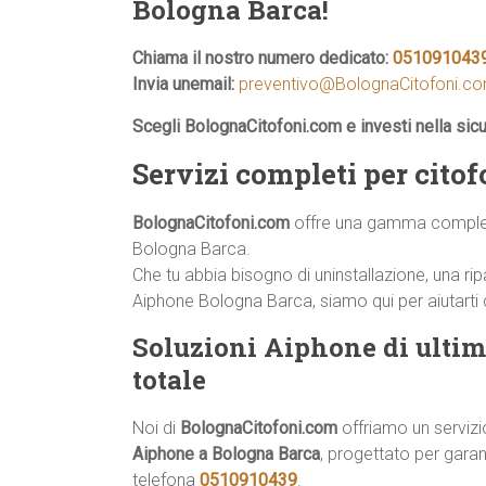
Bologna Barca!
Chiama il nostro numero dedicato:
051091043
Invia unemail:
preventivo@BolognaCitofoni.c
Scegli BolognaCitofoni.com e investi nella sic
Servizi completi per cit
BolognaCitofoni.com
offre una gamma completa 
Bologna Barca.
Che tu abbia bisogno di uninstallazione, una
Aiphone Bologna Barca, siamo qui per aiutarti c
Soluzioni Aiphone di ultim
totale
Noi di
BolognaCitofoni.com
offriamo un serviz
Aiphone a Bologna Barca
, progettato per garan
telefona
0510910439
.