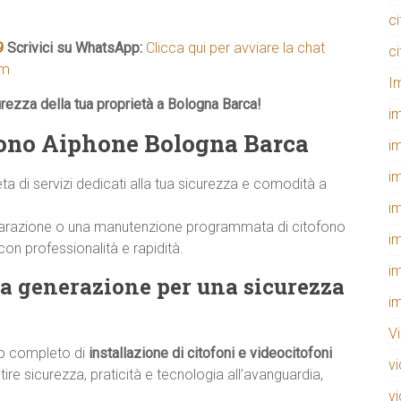
c
9
Scrivici su WhatsApp:
Clicca qui per avviare la chat
c
om
I
urezza della tua proprietà a Bologna Barca!
i
ofono Aiphone Bologna Barca
i
i
di servizi dedicati alla tua sicurezza e comodità a
i
 riparazione o una manutenzione programmata di citofono
i
on professionalità e rapidità.
i
a generazione per una sicurezza
i
V
io completo di
installazione di citofoni e videocitofoni
v
tire sicurezza, praticità e tecnologia all’avanguardia,
v