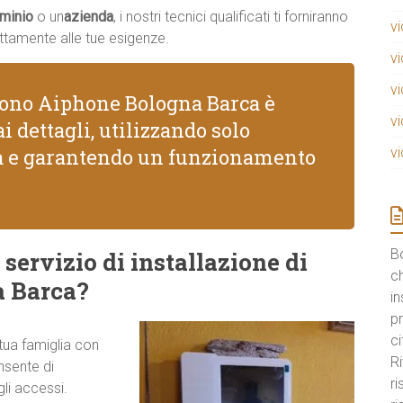
minio
o un
azienda
, i nostri tecnici qualificati ti forniranno
v
ttamente alle tue esigenze.
v
v
ofono Aiphone Bologna Barca è
v
i dettagli, utilizzando solo
tà e garantendo un funzionamento
v
B
 servizio di installazione di
ch
a Barca?
in
pr
ci
 tua famiglia con
Ri
nsente di
r
gli accessi.