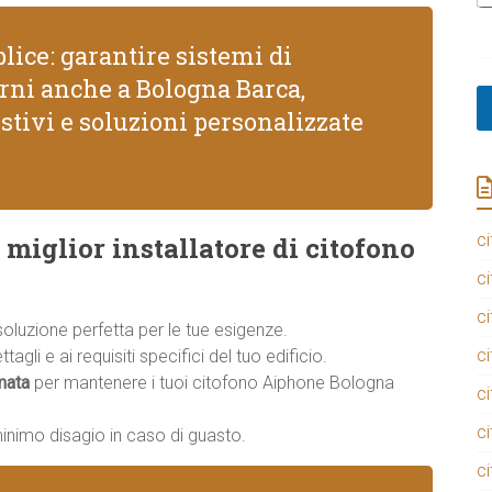
lice: garantire sistemi di
erni anche a Bologna Barca,
stivi e soluzioni personalizzate
ci
 miglior installatore di citofono
ci
ci
 soluzione perfetta per le tue esigenze.
ci
agli e ai requisiti specifici del tuo edificio.
mata
per mantenere i tuoi citofono Aiphone Bologna
ci
ci
minimo disagio in caso di guasto.
ci