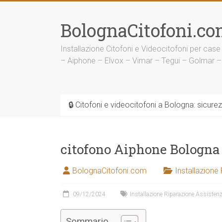
Vai
al
BolognaCitofoni.co
contenuto
Installazione Citofoni e Videocitofoni per case
– Aiphone – Elvox – Vimar – Tegui – Golmar –
🔒 Citofoni e videocitofoni a Bologna: sicure
citofono Aiphone Bologna
BolognaCitofoni.com
Installazione
09/12/2024
Installazione Riparazione Assistenz
Sommario