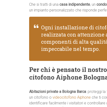
Che si tratti di una
casa indipendente
, un
condo
un impianto personalizzato che risponde perfe
Ogni installazione di cit
realizzata con attenzione a
componenti di alta quali
impeccabile nel tempo.
Per chi è pensato il nostro
citofono Aiphone Bologn
Abitazioni private a Bologna Barca
: proteggi la
un citofono o
videocitofono Aiphone
che ti co
identificare facilmente i visitatori e controllare 