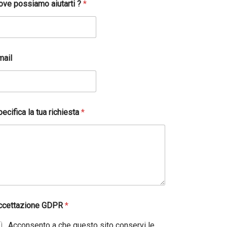
ove possiamo aiutarti ?
*
mail
ecifica la tua richiesta
*
ccettazione GDPR
*
Acconsento a che questo sito conservi le