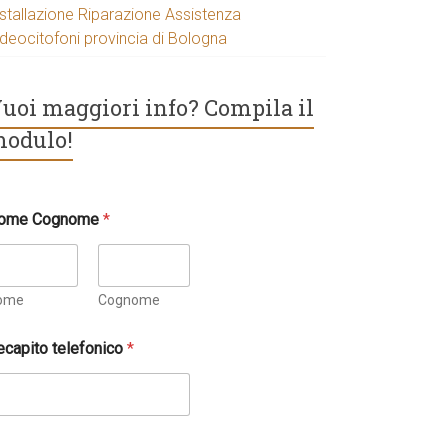
nstallazione Riparazione Assistenza
ideocitofoni provincia di Bologna
uoi maggiori info? Compila il
odulo!
ome Cognome
*
ome
Cognome
ecapito telefonico
*