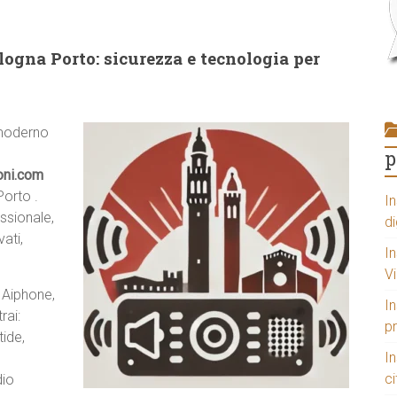
ogna Porto: sicurezza e tecnologia per
 moderno
p
oni.com
orto .
In
ssionale,
di
ati,
In
V
 Aiphone,
In
rai:
p
tide,
I
ci
dio