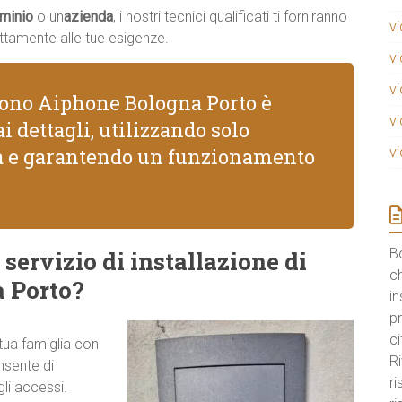
minio
o un
azienda
, i nostri tecnici qualificati ti forniranno
v
ttamente alle tue esigenze.
v
v
ofono Aiphone Bologna Porto è
v
i dettagli, utilizzando solo
tà e garantendo un funzionamento
v
B
 servizio di installazione di
ch
 Porto?
in
pr
ci
 tua famiglia con
Ri
nsente di
r
gli accessi.