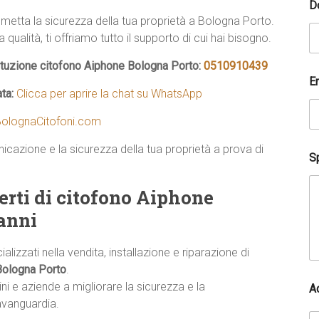
D
i
etta la sicurezza della tua proprietà a Bologna Porto.
u
t
qualità, ti offriamo tutto il supporto di cui hai bisogno.
a
r
tituzione citofono Aiphone Bologna Porto:
0510910439
t
E
i
ata:
Clicca per aprire la chat su WhatsApp
*
r
olognaCitofoni.com
i
c
icazione e la sicurezza della tua proprietà a prova di
h
Sp
i
e
erti di citofono Aiphone
s
t
 anni
a
lizzati nella vendita, installazione e riparazione di
Bologna Porto
.
ni e aziende a migliorare la sicurezza e la
A
avanguardia.