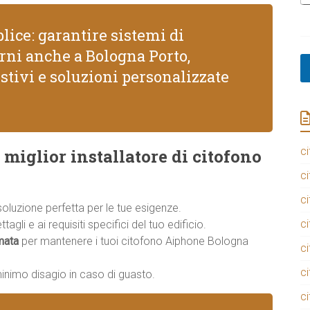
lice: garantire sistemi di
erni anche a Bologna Porto,
stivi e soluzioni personalizzate
ci
 miglior installatore di citofono
ci
ci
 soluzione perfetta per le tue esigenze.
ci
agli e ai requisiti specifici del tuo edificio.
mata
per mantenere i tuoi citofono Aiphone Bologna
ci
ci
minimo disagio in caso di guasto.
ci