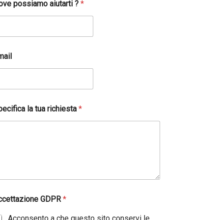
ove possiamo aiutarti ?
*
mail
ecifica la tua richiesta
*
ccettazione GDPR
*
Acconsento a che questo sito conservi le