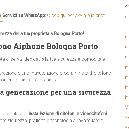
c
9
Scrivici su WhatsApp:
Clicca qui per avviare la chat
c
om
I
urezza della tua proprietà a Bologna Porto!
i
ofono Aiphone Bologna Porto
i
i
di servizi dedicati alla tua sicurezza e comodità a
i
 riparazione o una manutenzione programmata di citofono
i
on professionalità e rapidità.
i
a generazione per una sicurezza
i
V
io completo di
installazione di citofoni e videocitofoni
v
tire sicurezza, praticità e tecnologia all’avanguardia,
v