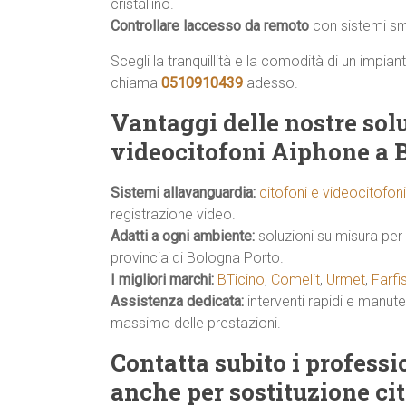
cristallino.
Controllare laccesso da remoto
con sistemi sma
Scegli la tranquillità e la comodità di un impia
chiama
0510910439
adesso.
Vantaggi delle nostre solu
videocitofoni Aiphone a 
Sistemi allavanguardia:
citofoni e videocitofon
registrazione video.
Adatti a ogni ambiente:
soluzioni su misura per 
provincia di Bologna Porto.
I migliori marchi:
BTicino
,
Comelit
,
Urmet
,
Farfi
Assistenza dedicata:
interventi rapidi e manut
massimo delle prestazioni.
Contatta subito i profess
anche per sostituzione ci