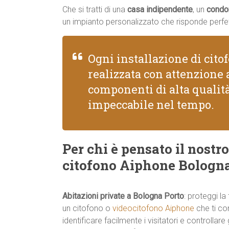
Che si tratti di una
casa indipendente
, un
condo
un impianto personalizzato che risponde perfe
Ogni installazione di cit
realizzata con attenzione a
componenti di alta quali
impeccabile nel tempo.
Per chi è pensato il nostro
citofono Aiphone Bologna
Abitazioni private a Bologna Porto
: proteggi la
un citofono o
videocitofono Aiphone
che ti co
identificare facilmente i visitatori e controllare 