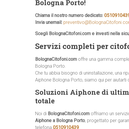
Bologna Porto!
Chiama il nostro numero dedicato:
051091043
Invia unemail:
preventivo@BolognaCitofoni.c
Scegli BolognaCitofoni.com e investi nella sic
Servizi completi per cit
BolognaCitofoni.com
offre una gamma completa 
Bologna Porto.
Che tu abbia bisogno di uninstallazione, una
Aiphone Bologna Porto, siamo qui per aiutarti c
Soluzioni Aiphone di ultim
totale
Noi di
BolognaCitofoni.com
offriamo un serviz
Aiphone a Bologna Porto
, progettato per garan
telefona
0510910439
.