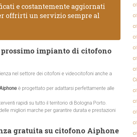
ificati e costantemente aggiornati
c
r offrirti un servizio sempre al
c
c
c
ci
il prossimo impianto di citofono
c
c
rienza nel settore dei citofoni e videocitofoni anche a
C
 Aiphone
è progettato per adattarsi perfettamente alle
c
c
rventi rapidi su tutto il territorio di Bologna Porto.
delle migliori marche per garantire durata e prestazioni
c
c
nza gratuita su citofono Aiphone
c