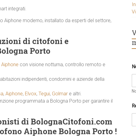
I
rt integrati.
V
nto Aiphone moderno, installato da esperti del settore,
V
zioni di citofoni e
m
Bologna Porto
i Aiphone
con visione notturna, controllo remoto e
N
abitazioni indipendenti, condomini e aziende della
N
sa
,
Aiphone
,
Elvox
,
Tegui
,
Golmar
e altri.
enzione programmata a Bologna Porto per garantire il
R
ionisti di BolognaCitofoni.com
tofono Aiphone Bologna Porto !
a