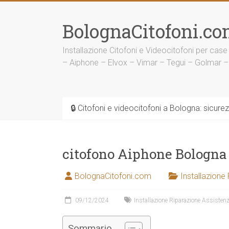
Vai
al
BolognaCitofoni.co
contenuto
Installazione Citofoni e Videocitofoni per case
– Aiphone – Elvox – Vimar – Tegui – Golmar –
🔒 Citofoni e videocitofoni a Bologna: sicure
citofono Aiphone Bologna
BolognaCitofoni.com
Installazione
09/12/2024
Installazione Riparazione Assistenz
Sommario