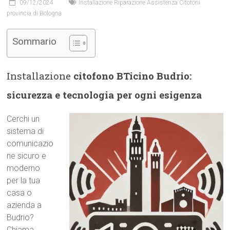
09/12/2024
Installazione Riparazione Assistenza Citofoni
provincia di Bologna
Sommario
Installazione
citofono BTicino Budrio:
sicurezza e tecnologia per ogni esigenza
Cerchi un
sistema di
comunicazio
ne sicuro e
moderno
per la tua
casa o
azienda a
Budrio?
Chiama