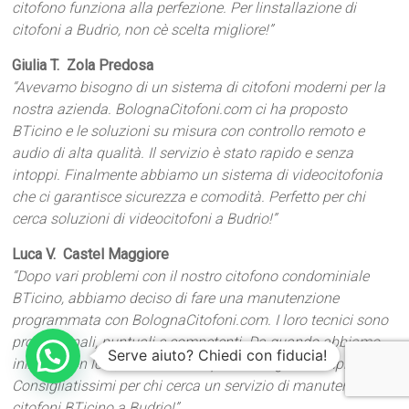
citofono funziona alla perfezione. Per linstallazione di
citofoni a Budrio, non cè scelta migliore!”
Giulia T.  Zola Predosa
“Avevamo bisogno di un sistema di citofoni moderni per la
nostra azienda. BolognaCitofoni.com ci ha proposto
BTicino e le soluzioni su misura con controllo remoto e
audio di alta qualità. Il servizio è stato rapido e senza
intoppi. Finalmente abbiamo un sistema di videocitofonia
che ci garantisce sicurezza e comodità. Perfetto per chi
cerca soluzioni di videocitofoni a Budrio!”
Luca V.  Castel Maggiore
“Dopo vari problemi con il nostro citofono condominiale
BTicino, abbiamo deciso di fare una manutenzione
programmata con BolognaCitofoni.com. I loro tecnici sono
professionali, puntuali e competenti. Da quando abbiamo
Serve aiuto? Chiedi con fiducia!
iniziato con loro, non abbiamo più avuto guasti improvvisi.
Consigliatissimi per chi cerca un servizio di manutenzione
citofoni BTicino a Budrio!”