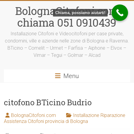
Vai
BolognaCitofoni.com
al
Chiama, possiamo aiutarti!
contenuto
chiama 051 0910439
Installazione Citofoni e Videocitofoni per case private,
condomini, ville e aziende nelle zone di Bologna e Ravenna.
BTicino – Comelit – Urmet – Farfisa – Aiphone – Elvox –
Vimar – Tegui – Golmar – Alcad
Menu
citofono BTicino Budrio
BolognaCitofoni.com
Installazione Riparazione
Assistenza Citofoni provincia di Bologna