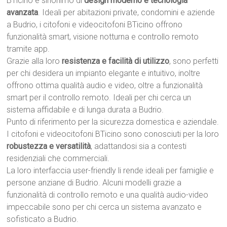
BTicino è sinonimo di
design moderno e tecnologia
avanzata
. Ideali per abitazioni private, condomini e aziende
a Budrio, i citofoni e videocitofoni BTicino offrono
funzionalità smart, visione notturna e controllo remoto
tramite app.
Grazie alla loro
resistenza e facilità di utilizzo
, sono perfetti
per chi desidera un impianto elegante e intuitivo, inoltre
offrono ottima qualità audio e video, oltre a funzionalità
smart per il controllo remoto. Ideali per chi cerca un
sistema affidabile e di lunga durata a Budrio.
Punto di riferimento per la sicurezza domestica e aziendale.
I citofoni e videocitofoni BTicino sono conosciuti per la loro
robustezza e versatilità
, adattandosi sia a contesti
residenziali che commerciali.
La loro interfaccia user-friendly li rende ideali per famiglie e
persone anziane di Budrio. Alcuni modelli grazie a
funzionalità di controllo remoto e una qualità audio-video
impeccabile sono per chi cerca un sistema avanzato e
sofisticato a Budrio.