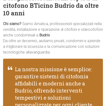
citofono BTicino Budrio da oltre
10 anni
Chi siamo?
Siamo Amatica, professionisti specializzati nella
vendita, installazione e riparazione di citofoni e videocitofoni
anche condominiali a
Budrio
.
Da oltre un decennio, aiutiamo privati, condomini e aziende
a migliorare la sicurezza e la comunicazione con soluzioni
tecnologiche allavanguardia.
La nostra missione è semplice:
garantire sistemi di citofonia
affidabili e moderni anche a
Budrio, offrendo interventi
tempestivi e soluzioni
personalizzate per ogni cliente.