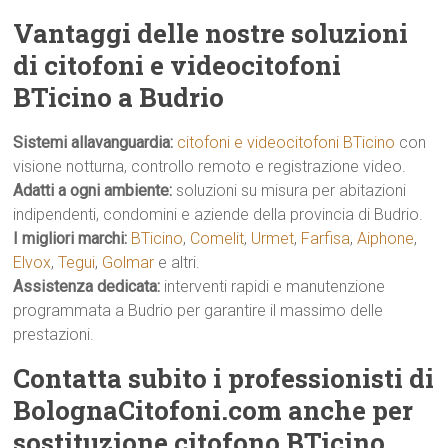
Vantaggi delle nostre soluzioni
di citofoni e videocitofoni
BTicino a Budrio
Sistemi allavanguardia:
citofoni e videocitofoni BTicino
con
visione notturna, controllo remoto e registrazione video.
Adatti a ogni ambiente:
soluzioni su misura per abitazioni
indipendenti, condomini e aziende della provincia di Budrio.
I migliori marchi:
BTicino
,
Comelit
,
Urmet
,
Farfisa
,
Aiphone
,
Elvox
,
Tegui
,
Golmar
e altri.
Assistenza dedicata:
interventi rapidi e manutenzione
programmata a Budrio per garantire il massimo delle
prestazioni.
Contatta subito i professionisti di
BolognaCitofoni.com anche per
sostituzione citofono BTicino