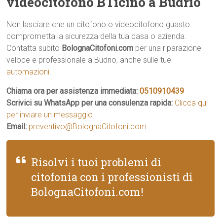
videocitofono BTicino a Budrio
Non lasciare che un citofono o videocitofono guasto
comprometta la sicurezza della tua casa o azienda.
Contatta subito
BolognaCitofoni.com
per una riparazione
veloce e professionale a Budrio, anche sulle tue
automazioni
.
Chiama ora per assistenza immediata:
0510910439
Scrivici su WhatsApp per una consulenza rapida:
Clicca qui
per inviare un messaggio
Email:
preventivo@BolognaCitofoni.com
Risolvi i tuoi problemi di
citofonia con i professionisti di
BolognaCitofoni.com!