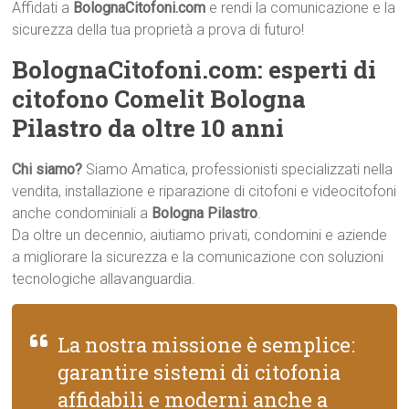
Affidati a
BolognaCitofoni.com
e rendi la comunicazione e la
sicurezza della tua proprietà a prova di futuro!
BolognaCitofoni.com: esperti di
citofono Comelit Bologna
Pilastro da oltre 10 anni
Chi siamo?
Siamo Amatica, professionisti specializzati nella
vendita, installazione e riparazione di citofoni e videocitofoni
anche condominiali a
Bologna Pilastro
.
Da oltre un decennio, aiutiamo privati, condomini e aziende
a migliorare la sicurezza e la comunicazione con soluzioni
tecnologiche allavanguardia.
La nostra missione è semplice:
garantire sistemi di citofonia
affidabili e moderni anche a