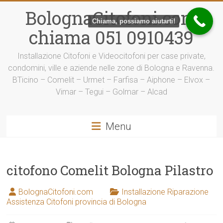
Vai
BolognaCitofoni.com
al
Chiama, possiamo aiutarti!
contenuto
chiama 051 0910439
Installazione Citofoni e Videocitofoni per case private,
condomini, ville e aziende nelle zone di Bologna e Ravenna.
BTicino – Comelit – Urmet – Farfisa – Aiphone – Elvox –
Vimar – Tegui – Golmar – Alcad
Menu
citofono Comelit Bologna Pilastro
BolognaCitofoni.com
Installazione Riparazione
Assistenza Citofoni provincia di Bologna