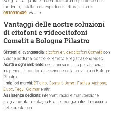
Scegli la tranquillità e la comodità di un impianto Comelit
moderno, installato da esperti del settore, chiama
0510910439
adesso.
Vantaggi delle nostre soluzioni
di citofoni e videocitofoni
Comelit a Bologna Pilastro
Sistemi allavanguardia:
citofoni e videocitofoni Comelit
con
visione notturna, controllo remoto e registrazione video.
Adatti a ogni ambiente:
soluzioni su misura per abitazioni
indipendenti, condomini e aziende della provincia di Bologna
Pilastro.
I migliori marchi:
BTicino
,
Comelit
,
Urmet
,
Farfisa
,
Aiphone
,
Elvox
,
Tegui
,
Golmar
e altri.
Assistenza dedicata:
interventi rapidi e manutenzione
programmata a Bologna Pilastro per garantire il massimo
delle prestazioni.