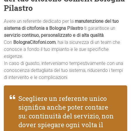
Pilastro
Avere un referente dedicato per la
manutenzione del tuo
sistema di citofonia a Bologna Pilastro
ti garantisce un
servizio continuo, personalizzato e di alta qualità
.
Con
BolognaCitofoni.com
, hai la sicurezza di un team che
conosce a fondo il tuo impianto e le sue specifiche
esigenze.
In caso di guasto, interveniamo tempestivamente con una
conoscenza dettagliata del tuo sistema, riducendo i tempi
di intervento e le complicazioni.
Scegliere un referente unico
significa anche poter contare
su: continuità del servizio, non
dover spiegare ogni volta il