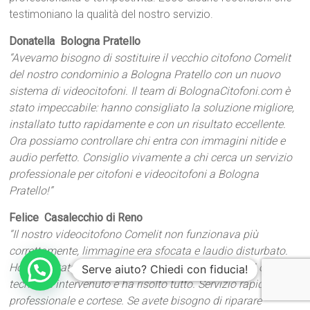
testimoniano la qualità del nostro servizio.
Donatella  Bologna Pratello
“Avevamo bisogno di sostituire il vecchio citofono Comelit
del nostro condominio a Bologna Pratello con un nuovo
sistema di videocitofoni. Il team di BolognaCitofoni.com è
stato impeccabile: hanno consigliato la soluzione migliore,
installato tutto rapidamente e con un risultato eccellente.
Ora possiamo controllare chi entra con immagini nitide e
audio perfetto. Consiglio vivamente a chi cerca un servizio
professionale per citofoni e videocitofoni a Bologna
Pratello!”
Felice  Casalecchio di Reno
“Il nostro videocitofono Comelit non funzionava più
correttamente, limmagine era sfocata e laudio disturbato.
Ho contattato BolognaCitofoni.com e nel giro di 24 ore un
Serve aiuto? Chiedi con fiducia!
tecnico è intervenuto e ha risolto tutto. Servizio rapido,
professionale e cortese. Se avete bisogno di riparare