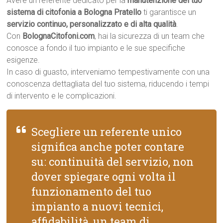
Avere un referente dedicato per la
manutenzione del tuo
sistema di citofonia a Bologna Pratello
ti garantisce un
servizio continuo, personalizzato e di alta qualità
.
Con
BolognaCitofoni.com
, hai la sicurezza di un team che
conosce a fondo il tuo impianto e le sue specifiche
esigenze.
In caso di guasto, interveniamo tempestivamente con una
conoscenza dettagliata del tuo sistema, riducendo i tempi
di intervento e le complicazioni.
Scegliere un referente unico
significa anche poter contare
su: continuità del servizio, non
dover spiegare ogni volta il
funzionamento del tuo
impianto a nuovi tecnici,
affidabilità, un team di