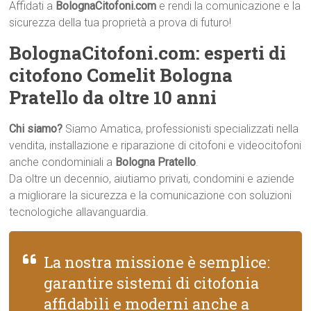
Affidati a
BolognaCitofoni.com
e rendi la comunicazione e la
sicurezza della tua proprietà a prova di futuro!
BolognaCitofoni.com: esperti di
citofono Comelit Bologna
Pratello da oltre 10 anni
Chi siamo?
Siamo Amatica, professionisti specializzati nella
vendita, installazione e riparazione di citofoni e videocitofoni
anche condominiali a
Bologna Pratello
.
Da oltre un decennio, aiutiamo privati, condomini e aziende
a migliorare la sicurezza e la comunicazione con soluzioni
tecnologiche allavanguardia.
La nostra missione è semplice:
garantire sistemi di citofonia
affidabili e moderni anche a