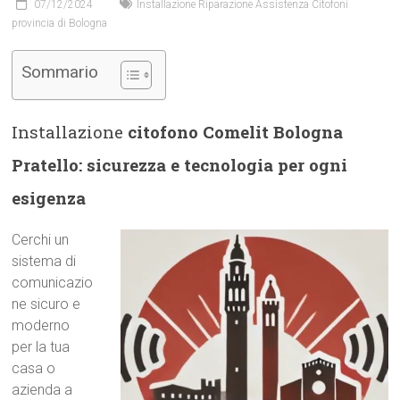
07/12/2024
Installazione Riparazione Assistenza Citofoni
provincia di Bologna
Sommario
Installazione
citofono Comelit Bologna
Pratello: sicurezza e tecnologia per ogni
esigenza
Cerchi un
sistema di
comunicazio
ne sicuro e
moderno
per la tua
casa o
azienda a