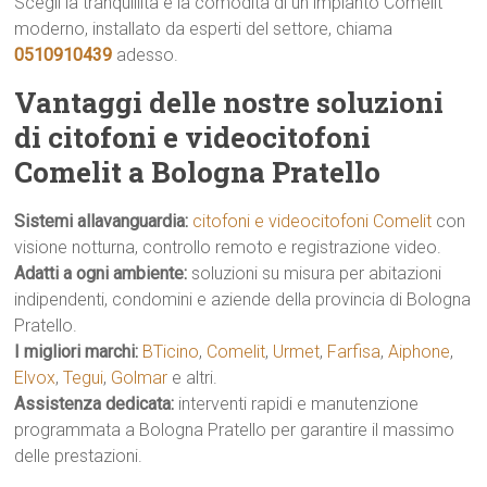
Scegli la tranquillità e la comodità di un impianto Comelit
moderno, installato da esperti del settore, chiama
0510910439
adesso.
Vantaggi delle nostre soluzioni
di citofoni e videocitofoni
Comelit a Bologna Pratello
Sistemi allavanguardia:
citofoni e videocitofoni Comelit
con
visione notturna, controllo remoto e registrazione video.
Adatti a ogni ambiente:
soluzioni su misura per abitazioni
indipendenti, condomini e aziende della provincia di Bologna
Pratello.
I migliori marchi:
BTicino
,
Comelit
,
Urmet
,
Farfisa
,
Aiphone
,
Elvox
,
Tegui
,
Golmar
e altri.
Assistenza dedicata:
interventi rapidi e manutenzione
programmata a Bologna Pratello per garantire il massimo
delle prestazioni.