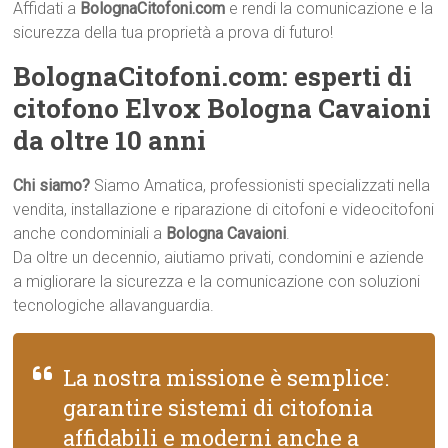
Affidati a
BolognaCitofoni.com
e rendi la comunicazione e la
sicurezza della tua proprietà a prova di futuro!
BolognaCitofoni.com: esperti di
citofono Elvox Bologna Cavaioni
da oltre 10 anni
Chi siamo?
Siamo Amatica, professionisti specializzati nella
vendita, installazione e riparazione di citofoni e videocitofoni
anche condominiali a
Bologna Cavaioni
.
Da oltre un decennio, aiutiamo privati, condomini e aziende
a migliorare la sicurezza e la comunicazione con soluzioni
tecnologiche allavanguardia.
La nostra missione è semplice:
garantire sistemi di citofonia
affidabili e moderni anche a