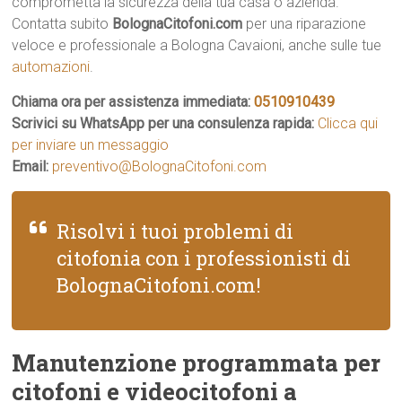
comprometta la sicurezza della tua casa o azienda.
Contatta subito
BolognaCitofoni.com
per una riparazione
veloce e professionale a Bologna Cavaioni, anche sulle tue
automazioni
.
Chiama ora per assistenza immediata:
0510910439
Scrivici su WhatsApp per una consulenza rapida:
Clicca qui
per inviare un messaggio
Email:
preventivo@BolognaCitofoni.com
Risolvi i tuoi problemi di
citofonia con i professionisti di
BolognaCitofoni.com!
Manutenzione programmata per
citofoni e videocitofoni a