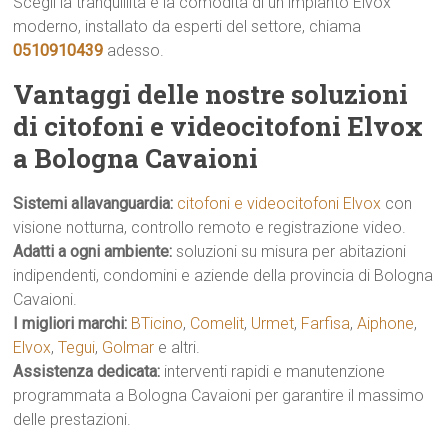
Scegli la tranquillità e la comodità di un impianto Elvox
moderno, installato da esperti del settore, chiama
0510910439
adesso.
Vantaggi delle nostre soluzioni
di citofoni e videocitofoni Elvox
a Bologna Cavaioni
Sistemi allavanguardia:
citofoni e videocitofoni Elvox
con
visione notturna, controllo remoto e registrazione video.
Adatti a ogni ambiente:
soluzioni su misura per abitazioni
indipendenti, condomini e aziende della provincia di Bologna
Cavaioni.
I migliori marchi:
BTicino
,
Comelit
,
Urmet
,
Farfisa
,
Aiphone
,
Elvox
,
Tegui
,
Golmar
e altri.
Assistenza dedicata:
interventi rapidi e manutenzione
programmata a Bologna Cavaioni per garantire il massimo
delle prestazioni.