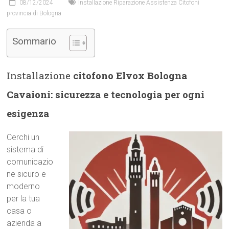
08/12/2024
Installazione Riparazione Assistenza Citofoni
provincia di Bologna
Sommario
Installazione
citofono Elvox Bologna
Cavaioni: sicurezza e tecnologia per ogni
esigenza
Cerchi un
sistema di
comunicazio
ne sicuro e
moderno
per la tua
casa o
azienda a