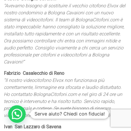
“Avevamo bisogno di sostituire il vecchio citofono Elvox del
nostro condominio a Bologna Cavaioni con un nuovo
sistema di videocitofoni. Il team di BolognaCitofoni.com è
stato impeccabile: hanno consigliato la soluzione migliore,
installato tutto rapidamente e con un risultato eccellente.
Ora possiamo controllare chi entra con immagini nitide e
audio perfetto. Consiglio vivamente a chi cerca un servizio
professionale per citofoni e videocitofoni a Bologna
Cavaioni!”
Fabrizio  Casalecchio di Reno
“Il nostro videocitofono Elvox non funzionava più
correttamente, limmagine era sfocata e laudio disturbato.
Ho contattato BolognaCitofoni.com e nel giro di 24 ore un
tecnico è intervenuto e ha risolto tutto. Servizio rapido,
professionale e cortese. Se avete bisogno di riparare
Serve aiuto? Chiedi con fiducia!
videocitofoni Elvox a Bologna Cavaioni, sono i migliori!”
Ivan  San Lazzaro di Savena