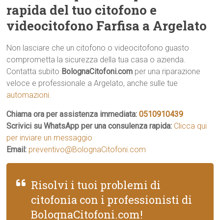
rapida del tuo citofono e
videocitofono Farfisa a Argelato
Non lasciare che un citofono o videocitofono guasto
comprometta la sicurezza della tua casa o azienda.
Contatta subito
BolognaCitofoni.com
per una riparazione
veloce e professionale a Argelato, anche sulle tue
automazioni
.
Chiama ora per assistenza immediata:
0510910439
Scrivici su WhatsApp per una consulenza rapida:
Clicca qui
per inviare un messaggio
Email:
preventivo@BolognaCitofoni.com
Risolvi i tuoi problemi di
citofonia con i professionisti di
BolognaCitofoni.com!