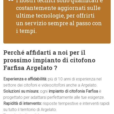
I nostri tecnici sono qualificati e
costantemente aggiornati sulle
ultime tecnologie, per offrirti
un servizio sempre al passo con
i tempi.
Perché affidarti a noi per il
prossimo impianto di citofono
Farfisa Argelato ?
Esperienza e affidabilità:
più di 10 anni di esperienza nel
settore dei citofoni e videocitofoni anche a Argelato.
Soluzioni su misura:
ogni
impianto di citofonia Farfisa
è
progettato per adattarsi perfettamente alle tue esigenze.
Rapidità di intervento:
risposte tempestive e interventi rapidi
su tutto il territorio di Argelato.