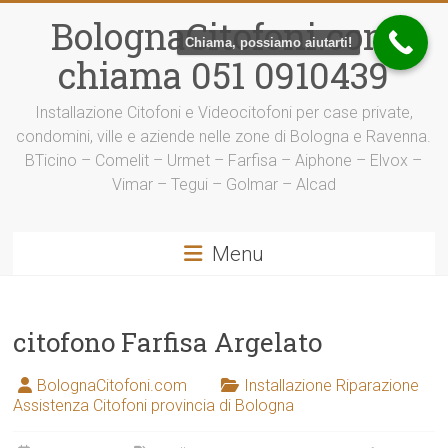
Vai
BolognaCitofoni.com
al
Chiama, possiamo aiutarti!
contenuto
chiama 051 0910439
Installazione Citofoni e Videocitofoni per case private,
condomini, ville e aziende nelle zone di Bologna e Ravenna.
BTicino – Comelit – Urmet – Farfisa – Aiphone – Elvox –
Vimar – Tegui – Golmar – Alcad
Menu
citofono Farfisa Argelato
BolognaCitofoni.com
Installazione Riparazione
Assistenza Citofoni provincia di Bologna