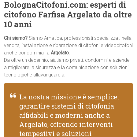
BolognaCitofoni.com: esperti di
citofono Farfisa Argelato da oltre
10 anni
Chi siamo?
Siamo Amatica, professionisti specializzati nella
vendita, installazione e riparazione di citofoni e videocitofoni
anche condominiali a
Argelato
.
Da oltre un decennio, aiutiamo privati, condomini e aziende
a migliorare la sicurezza e la comunicazione con soluzioni
tecnologiche allavanguardia.
La nostra missione è semplice:
garantire sistemi di citofonia
affidabili e moderni anche a
Argelato, offrendo interventi
tempestivi e soluzioni