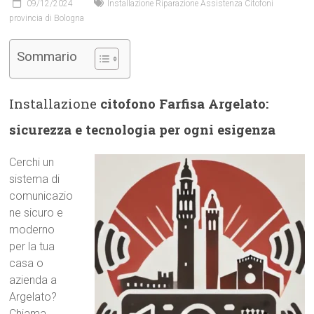
09/12/2024
Installazione Riparazione Assistenza Citofoni
provincia di Bologna
Sommario
Installazione
citofono Farfisa Argelato:
sicurezza e tecnologia per ogni esigenza
Cerchi un
sistema di
comunicazio
ne sicuro e
moderno
per la tua
casa o
azienda a
Argelato?
Chiama