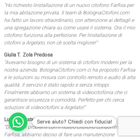
“Ho richiesto linstallazione di un nuovo citofono Farfisa per
la mia abitazione privata. Il team di BolognaCitofoni.com
ha fatto un lavoro straordinario, con attenzione ai dettagli e
una spiegazione chiara su come usare il sistema. Ora il mio
citofono funziona alla perfezione. Per linstallazione di
citofoni a Argelato, non cè scelta migliore!”
Giulia T.  Zola Predosa
“Avevamo bisogno di un sistema di citofoni moderni per la
nostra azienda. BolognaCitofoni.com ci ha proposto Farfisa
e le soluzioni su misura con controllo remoto e audio di alta
qualità. Il servizio è stato rapido e senza intoppi.
Finalmente abbiamo un sistema di videocitofonia che ci
garantisce sicurezza e comodità. Perfetto per chi cerca
soluzioni di videocitofoni a Argelato!”
Luca V.  Castel Maggiore
Serve aiuto? Chiedi con fiducia!
“Dopo vari problemi con il nostro citofono condominiale
Farfisa, abbiamo deciso di fare una manutenzione