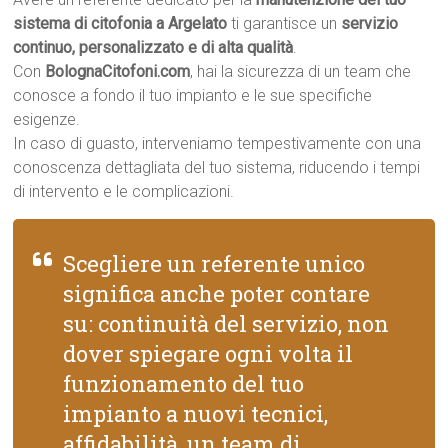
sistema di citofonia a Argelato
ti garantisce un
servizio
continuo, personalizzato e di alta qualità
.
Con
BolognaCitofoni.com
, hai la sicurezza di un team che
conosce a fondo il tuo impianto e le sue specifiche
esigenze.
In caso di guasto, interveniamo tempestivamente con una
conoscenza dettagliata del tuo sistema, riducendo i tempi
di intervento e le complicazioni.
Scegliere un referente unico
significa anche poter contare
su: continuità del servizio, non
dover spiegare ogni volta il
funzionamento del tuo
impianto a nuovi tecnici,
affidabilità, un team di