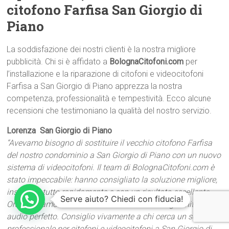
citofono Farfisa San Giorgio di
Piano
La soddisfazione dei nostri clienti è la nostra migliore
pubblicità. Chi si è affidato a
BolognaCitofoni.com
per
l’installazione e la riparazione di citofoni e videocitofoni
Farfisa a San Giorgio di Piano apprezza la nostra
competenza, professionalità e tempestività. Ecco alcune
recensioni che testimoniano la qualità del nostro servizio.
Lorenza  San Giorgio di Piano
“Avevamo bisogno di sostituire il vecchio citofono Farfisa
del nostro condominio a San Giorgio di Piano con un nuovo
sistema di videocitofoni. Il team di BolognaCitofoni.com è
stato impeccabile: hanno consigliato la soluzione migliore,
installato tutto rapidamente e con un risultato eccellente.
Serve aiuto? Chiedi con fiducia!
Ora possiamo controllare chi entra con immagini nitide e
audio perfetto. Consiglio vivamente a chi cerca un servizio
professionale per citofoni e videocitofoni a San Giorgio di