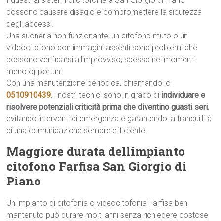
I guasti ai sistemi di citofonia a San Giorgio di Piano
possono causare disagio e compromettere la sicurezza
degli accessi.
Una suoneria non funzionante, un citofono muto o un
videocitofono con immagini assenti sono problemi che
possono verificarsi allimprovviso, spesso nei momenti
meno opportuni.
Con una manutenzione periodica, chiamando lo
0510910439
, i nostri tecnici sono in grado di
individuare e
risolvere potenziali criticità prima che diventino guasti seri
,
evitando interventi di emergenza e garantendo la tranquillità
di una comunicazione sempre efficiente.
Maggiore durata dellimpianto
citofono Farfisa San Giorgio di
Piano
Un impianto di citofonia o videocitofonia Farfisa ben
mantenuto può durare molti anni senza richiedere costose