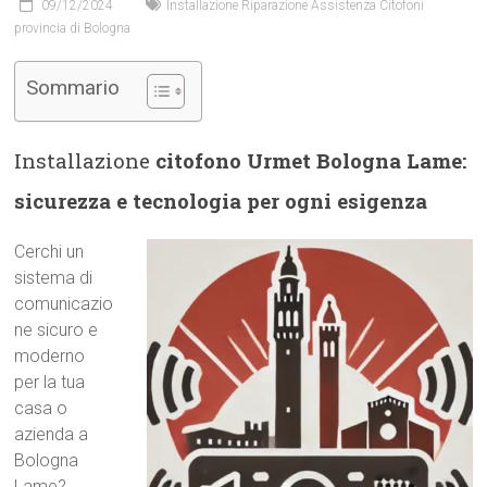
09/12/2024
Installazione Riparazione Assistenza Citofoni
provincia di Bologna
Sommario
Installazione
citofono Urmet Bologna Lame:
sicurezza e tecnologia per ogni esigenza
Cerchi un
sistema di
comunicazio
ne sicuro e
moderno
per la tua
casa o
azienda a
Bologna
Lame?