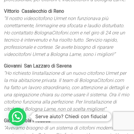
Vittorio  Casalecchio di Reno
“Il nostro videocitofono Urmet non funzionava più
correttamente, limmagine era sfocata e laudio disturbato.
Ho contattato BolognaCitofoni.com e nel giro di 24 ore un
tecnico è intervenuto e ha risolto tutto. Servizio rapido,
professionale e cortese. Se avete bisogno di riparare
videocitofoni Urmet a Bologna Lame, sono i migliori!”
Giovanni  San Lazzaro di Savena
“Ho richiesto linstallazione di un nuovo citofono Urmet per
la mia abitazione privata. Il team di BolognaCitofoni.com
ha fatto un lavoro straordinario, con attenzione ai dettagli e
una spiegazione chiara su come usare il sistema. Ora il mio
citofono funziona alla perfezione. Per linstallazione di
citofoni a Bologna Lame, non cè scelta migliore!”
Serve aiuto? Chiedi con fiducia!
Giulia T.  Zola Predosa
“Avevamo bisogno di un sistema di citofoni moderni per la