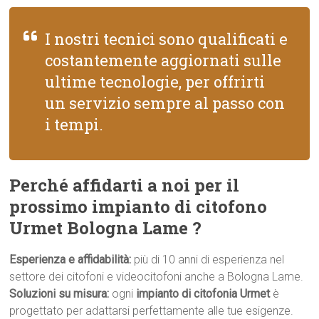
I nostri tecnici sono qualificati e
costantemente aggiornati sulle
ultime tecnologie, per offrirti
un servizio sempre al passo con
i tempi.
Perché affidarti a noi per il
prossimo impianto di citofono
Urmet Bologna Lame ?
Esperienza e affidabilità:
più di 10 anni di esperienza nel
settore dei citofoni e videocitofoni anche a Bologna Lame.
Soluzioni su misura:
ogni
impianto di citofonia Urmet
è
progettato per adattarsi perfettamente alle tue esigenze.