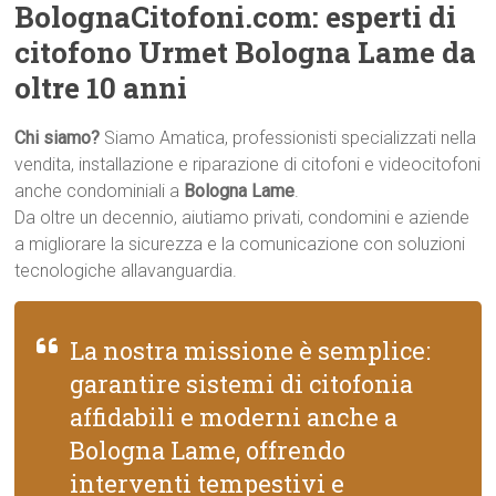
BolognaCitofoni.com: esperti di
citofono Urmet Bologna Lame da
oltre 10 anni
Chi siamo?
Siamo Amatica, professionisti specializzati nella
vendita, installazione e riparazione di citofoni e videocitofoni
anche condominiali a
Bologna Lame
.
Da oltre un decennio, aiutiamo privati, condomini e aziende
a migliorare la sicurezza e la comunicazione con soluzioni
tecnologiche allavanguardia.
La nostra missione è semplice:
garantire sistemi di citofonia
affidabili e moderni anche a
Bologna Lame, offrendo
interventi tempestivi e