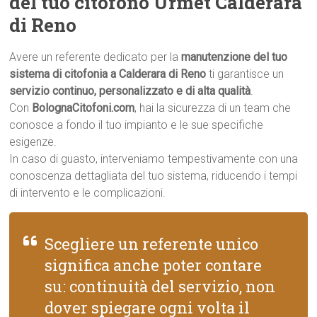
del tuo citofono Urmet Calderara
di Reno
Avere un referente dedicato per la
manutenzione del tuo
sistema di citofonia a Calderara di Reno
ti garantisce un
servizio continuo, personalizzato e di alta qualità
.
Con
BolognaCitofoni.com
, hai la sicurezza di un team che
conosce a fondo il tuo impianto e le sue specifiche
esigenze.
In caso di guasto, interveniamo tempestivamente con una
conoscenza dettagliata del tuo sistema, riducendo i tempi
di intervento e le complicazioni.
Scegliere un referente unico
significa anche poter contare
su: continuità del servizio, non
dover spiegare ogni volta il