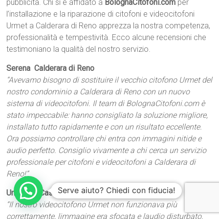
pubblicità. Chi si è affidato a
BolognaCitofoni.com
per
l’installazione e la riparazione di citofoni e videocitofoni
Urmet a Calderara di Reno apprezza la nostra competenza,
professionalità e tempestività. Ecco alcune recensioni che
testimoniano la qualità del nostro servizio.
Serena  Calderara di Reno
“Avevamo bisogno di sostituire il vecchio citofono Urmet del
nostro condominio a Calderara di Reno con un nuovo
sistema di videocitofoni. Il team di BolognaCitofoni.com è
stato impeccabile: hanno consigliato la soluzione migliore,
installato tutto rapidamente e con un risultato eccellente.
Ora possiamo controllare chi entra con immagini nitide e
audio perfetto. Consiglio vivamente a chi cerca un servizio
professionale per citofoni e videocitofoni a Calderara di
Reno!”
Serve aiuto? Chiedi con fiducia!
Umberto  Casalecchio di Reno
“Il nostro videocitofono Urmet non funzionava più
correttamente, limmagine era sfocata e laudio disturbato.