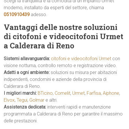
Scegli la tranquillità e la comodità di un impianto Urmet
moderno, installato da esperti del settore, chiama
0510910439
adesso.
Vantaggi delle nostre soluzioni
di citofoni e videocitofoni Urmet
a Calderara di Reno
Sistemi allavanguardia:
citofoni e videocitofoni Urmet
con
visione notturna, controllo remoto e registrazione video.
Adatti a ogni ambiente:
soluzioni su misura per abitazioni
indipendenti, condomini e aziende della provincia di
Calderara di Reno.
I migliori marchi:
BTicino
,
Comelit
,
Urmet
,
Farfisa
,
Aiphone
,
Elvox
,
Tegui
,
Golmar
e altri.
Assistenza dedicata:
interventi rapidi e manutenzione
programmata a Calderara di Reno per garantire il massimo
delle prestazioni.