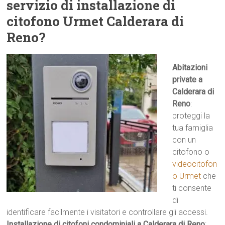
servizio di installazione di
citofono Urmet Calderara di
Reno?
Abitazioni
private a
Calderara di
Reno
:
proteggi la
tua famiglia
con un
citofono o
videocitofon
o Urmet
che
ti consente
di
identificare facilmente i visitatori e controllare gli accessi.
Installazione di citofoni condominiali a Calderara di Reno
: