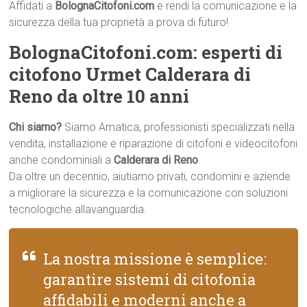
Affidati a
BolognaCitofoni.com
e rendi la comunicazione e la
sicurezza della tua proprietà a prova di futuro!
BolognaCitofoni.com: esperti di
citofono Urmet Calderara di
Reno da oltre 10 anni
Chi siamo?
Siamo Amatica, professionisti specializzati nella
vendita, installazione e riparazione di citofoni e videocitofoni
anche condominiali a
Calderara di Reno
.
Da oltre un decennio, aiutiamo privati, condomini e aziende
a migliorare la sicurezza e la comunicazione con soluzioni
tecnologiche allavanguardia.
La nostra missione è semplice:
garantire sistemi di citofonia
affidabili e moderni anche a