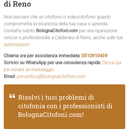
di Reno
Non lasciare che un citofono o videocitofono guasto
comprometta la sicurezza della tua casa o azienda.
Contatta subito
BolognaCitofoni.com
per una riparazione
veloce e professionale a Calderara di Reno, anche sulle tue
automazioni
.
Chiama ora per assistenza immediata:
0510910439
Scrivici su WhatsApp per una consulenza rapida:
Clicca qui
per inviare un messaggio
Email:
preventivo@BolognaCitofoni.com
Risolvi i tuoi problemi di
citofonia con i professionisti di
BolognaCitofoni.com!