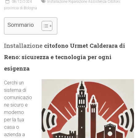
08/12/2024
Installazione Riparazione Assistenza Citofoni
provincia di Bologna
Sommario
Installazione
citofono Urmet Calderara di
Reno: sicurezza e tecnologia per ogni
esigenza
Cerchi un
sistema di
comunicazio
ne sicuro e
moderno
per la tua
casa o
azienda a