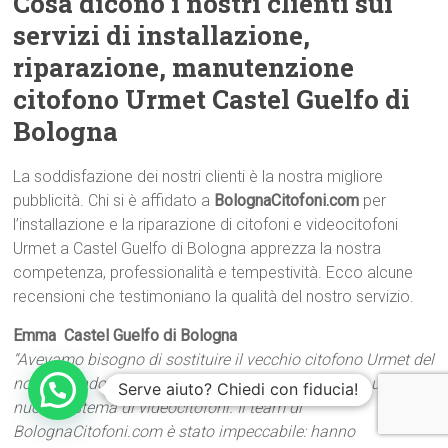
Cosa dicono i nostri clienti sui
servizi di installazione,
riparazione, manutenzione
citofono Urmet Castel Guelfo di
Bologna
La soddisfazione dei nostri clienti è la nostra migliore
pubblicità. Chi si è affidato a
BolognaCitofoni.com
per
l’installazione e la riparazione di citofoni e videocitofoni
Urmet a Castel Guelfo di Bologna apprezza la nostra
competenza, professionalità e tempestività. Ecco alcune
recensioni che testimoniano la qualità del nostro servizio.
Emma  Castel Guelfo di Bologna
“Avevamo bisogno di sostituire il vecchio citofono Urmet del
nostro condominio a Castel Guelfo di Bologna con un
Serve aiuto? Chiedi con fiducia!
nuovo sistema di videocitofoni. Il team di
BolognaCitofoni.com è stato impeccabile: hanno