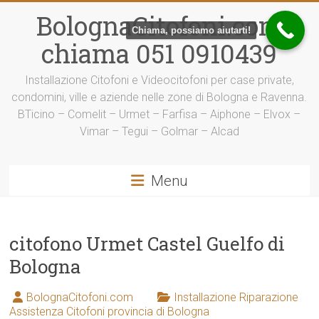
Vai
BolognaCitofoni.com
al
Chiama, possiamo aiutarti!
contenuto
chiama 051 0910439
Installazione Citofoni e Videocitofoni per case private,
condomini, ville e aziende nelle zone di Bologna e Ravenna.
BTicino – Comelit – Urmet – Farfisa – Aiphone – Elvox –
Vimar – Tegui – Golmar – Alcad
Menu
citofono Urmet Castel Guelfo di
Bologna
BolognaCitofoni.com
Installazione Riparazione
Assistenza Citofoni provincia di Bologna